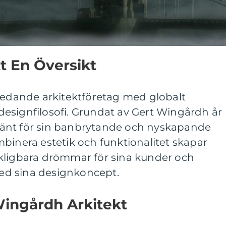
t En Översikt
 ledande arkitektföretag med globalt
esignfilosofi. Grundat av Gert Wingårdh år
t känt för sin banbrytande och nyskapande
binera estetik och funktionalitet skapar
kligbara drömmar för sina kunder och
d sina designkoncept.
Wingårdh Arkitekt