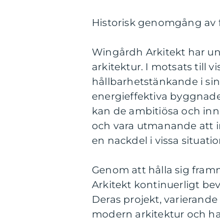
Historisk genomgång av 
Wingårdh Arkitekt har un
arkitektur. I motsats till 
hållbarhetstänkande i sina
energieffektiva byggnad
kan de ambitiösa och in
och vara utmanande att im
en nackdel i vissa situatio
Genom att hålla sig fram
Arkitekt kontinuerligt be
Deras projekt, varierande 
modern arkitektur och h