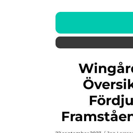
Wingårdh Arkitekt: Från
Översik
Fördj
Framståen