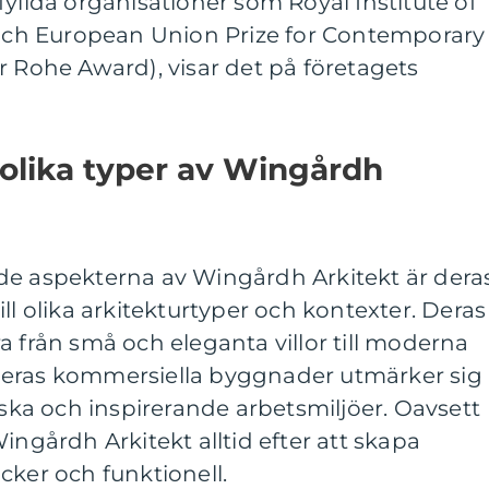
fyllda organisationer som Royal Institute of
) och European Union Prize for Contemporary
r Rohe Award), visar det på företagets
 olika typer av Wingårdh
de aspekterna av Wingårdh Arkitekt är dera
ll olika arkitekturtyper och kontexter. Deras
a från små och eleganta villor till moderna
Deras kommersiella byggnader utmärker sig
a och inspirerande arbetsmiljöer. Oavsett
ingårdh Arkitekt alltid efter att skapa
cker och funktionell.