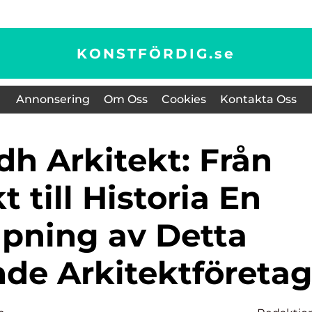
KONSTFÖRDIG.
se
Annonsering
Om Oss
Cookies
Kontakta Oss
t till Historia En
upning av Detta
de Arkitektföreta