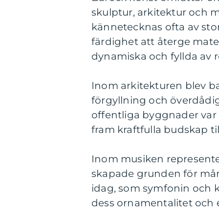
skulptur, arkitektur och
kännetecknas ofta av sto
färdighet att återge mater
dynamiska och fyllda av r
Inom arkitekturen blev b
förgyllning och överdådig
offentliga byggnader var 
fram kraftfulla budskap ti
Inom musiken representer
skapade grunden för mång
idag, som symfonin och 
dess ornamentalitet och ex