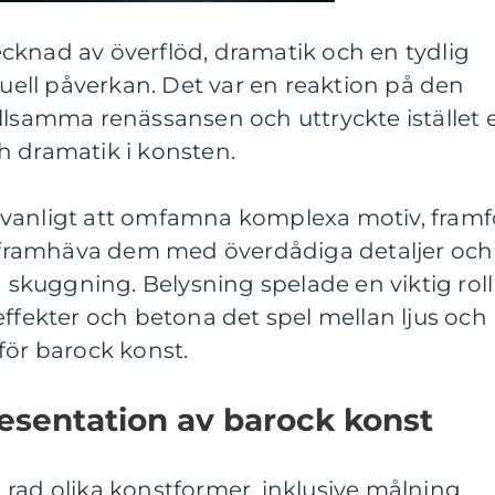
cknad av överflöd, dramatik och en tydlig
suell påverkan. Det var en reaktion på den
llsamma renässansen och uttryckte istället 
h dramatik i konsten.
vanligt att omfamna komplexa motiv, framf
ch framhäva dem med överdådiga detaljer och
h skuggning. Belysning spelade en viktig roll
effekter och betona det spel mellan ljus och
för barock konst.
esentation av barock konst
rad olika konstformer, inklusive målning,