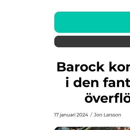
Barock konst: En djupdykning
i den fan
överfl
17 januari 2024
Jon Larsson