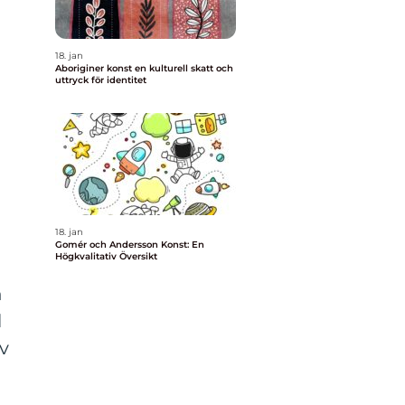
18. jan
Aboriginer konst en kulturell skatt och
uttryck för identitet
18. jan
Gomér och Andersson Konst: En
Högkvalitativ Översikt
h
l
v