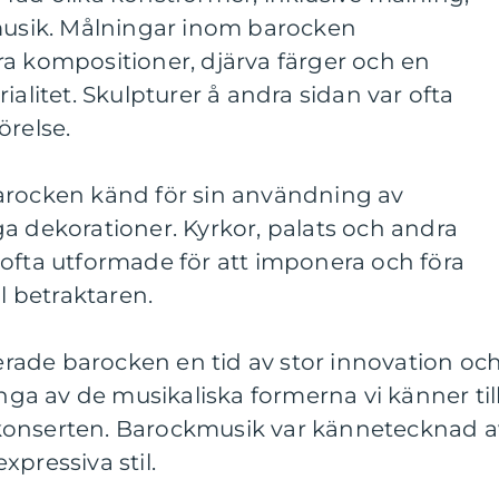
 musik. Målningar inom barocken
ra kompositioner, djärva färger och en
ialitet. Skulpturer å andra sidan var ofta
örelse.
arocken känd för sin användning av
a dekorationer. Kyrkor, palats och andra
ofta utformade för att imponera och föra
ll betraktaren.
ade barocken en tid av stor innovation oc
a av de musikaliska formerna vi känner til
konserten. Barockmusik var kännetecknad a
pressiva stil.