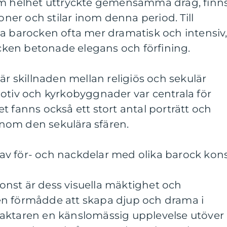
om helhet uttryckte gemensamma drag, finn
ioner och stilar inom denna period. Till
a barocken ofta mer dramatisk och intensiv
ken betonade elegans och förfining.
är skillnaden mellan religiös och sekulär
otiv och kyrkobyggnader var centrala för
t fanns också ett stort antal porträtt och
nom den sekulära sfären.
v för- och nackdelar med olika barock kon
nst är dess visuella mäktighet och
n förmådde att skapa djup och drama i
aktaren en känslomässig upplevelse utöver