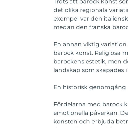
Trots att barock konst s
det olika regionala variat
exempel var den italiensk
medan den franska baroc
En annan viktig variation 
barock konst. Religiösa m
barockens estetik, men de
landskap som skapades i
En historisk genomgång a
Fördelarna med barock ko
emotionella påverkan. De
konsten och erbjuda betr