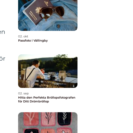
en
02. okt
Passfoto i Vällingby
ör
02. sep
Hitta den Perfekta Bröllopsfotografen
för Ditt Drömbröllop