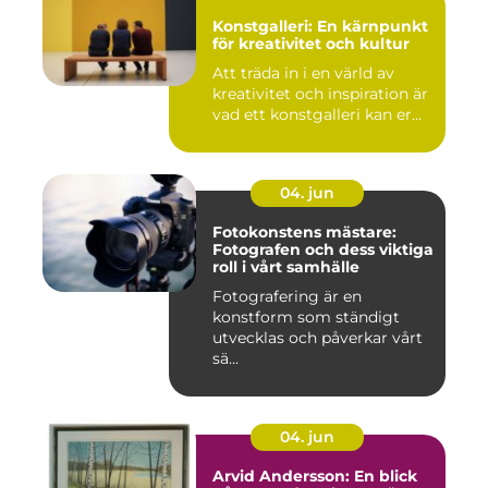
Konstgalleri: En kärnpunkt
för kreativitet och kultur
Att träda in i en värld av
kreativitet och inspiration är
vad ett konstgalleri kan er...
04. jun
Fotokonstens mästare:
Fotografen och dess viktiga
roll i vårt samhälle
Fotografering är en
konstform som ständigt
utvecklas och påverkar vårt
sä...
04. jun
Arvid Andersson: En blick