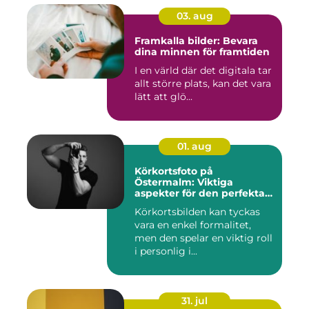
03. aug
Framkalla bilder: Bevara
dina minnen för framtiden
I en värld där det digitala tar
allt större plats, kan det vara
lätt att glö...
01. aug
Körkortsfoto på
Östermalm: Viktiga
aspekter för den perfekta
bilden
Körkortsbilden kan tyckas
vara en enkel formalitet,
men den spelar en viktig roll
i personlig i...
31. jul