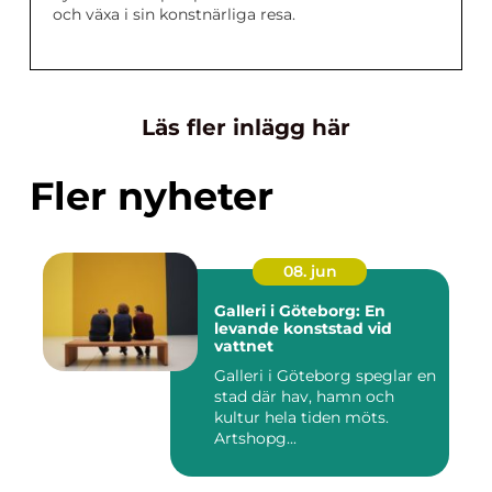
och växa i sin konstnärliga resa.
Läs fler inlägg här
Fler nyheter
08. jun
Galleri i Göteborg: En
levande konststad vid
vattnet
Galleri i Göteborg speglar en
stad där hav, hamn och
kultur hela tiden möts.
Artshopg...