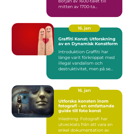
början av 1600-talet till
mitten av 1700-ta...
16. jan
Graffiti Konst: Utforskning
av en Dynamisk Konstform
Introduktion Graffiti har
länge varit förknippat med
illegal vandalism och
destruktivitet, men på se...
16. jan
Utforska konsten inom
fotografi - en omfattande
guide till foto konst
Inledning: Fotografi har
utvecklats från att vara en
enkel dokumentation av