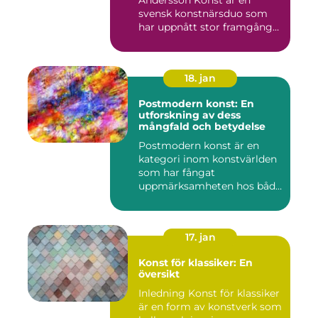
Andersson Konst är en
svensk konstnärsduo som
har uppnått stor framgång
och e...
18. jan
Postmodern konst: En
utforskning av dess
mångfald och betydelse
Postmodern konst är en
kategori inom konstvärlden
som har fångat
uppmärksamheten hos både
konstnärer...
17. jan
Konst för klassiker: En
översikt
Inledning Konst för klassiker
är en form av konstverk som