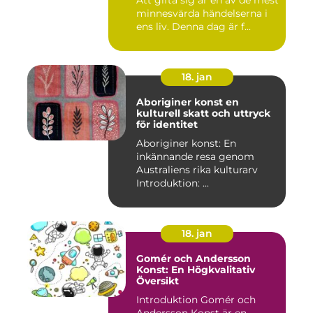
Att gifta sig är en av de mest
minnesvärda händelserna i
ens liv. Denna dag är f...
18. jan
Aboriginer konst en
kulturell skatt och uttryck
för identitet
Aboriginer konst: En
inkännande resa genom
Australiens rika kulturarv
Introduktion: ...
18. jan
Gomér och Andersson
Konst: En Högkvalitativ
Översikt
Introduktion Gomér och