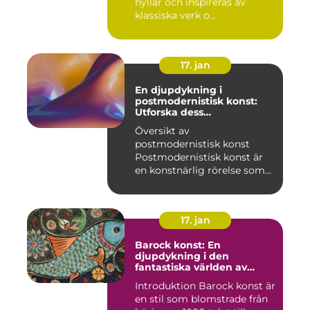
hyllar och inspireras av
klassiska verk o...
17. jan
En djupdykning i
postmodernistisk konst:
Utforska dess
mångfasetterade natur
Översikt av
postmodernistisk konst
Postmodernistisk konst är
en konstnärlig rörelse som
uppstod und...
17. jan
Barock konst: En
djupdykning i den
fantastiska världen av
överflöd och dramatik
Introduktion Barock konst är
en stil som blomstrade från