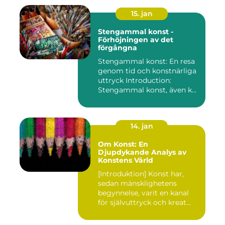
15. jan
Stengammal konst -
Förhöjningen av det
förgångna
Stengammal konst: En resa
genom tid och konstnärliga
uttryck Introduction:
Stengammal konst, även k...
14. jan
Om Konst: En
Djupdykande Analys av
Konstens Värld
[Introduktion] Konst har,
sedan mänsklighetens
begynnelse, varit en kanal
för självuttryck och kreat...