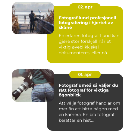
02. apr
Fotograf lund profesjonell
fotografering i hjertet av
skåne
En erfaren fotograf Lund kan
gjøre stor forskjell når et
viktig øyeblikk skal
dokumenteres, eller nå...
01. apr
Fotograf umeå så väljer du
rätt fotograf för viktiga
ögonblick
Att välja fotograf handlar om
mer än att hitta någon med
en kamera. En bra fotograf
berättar en hist...