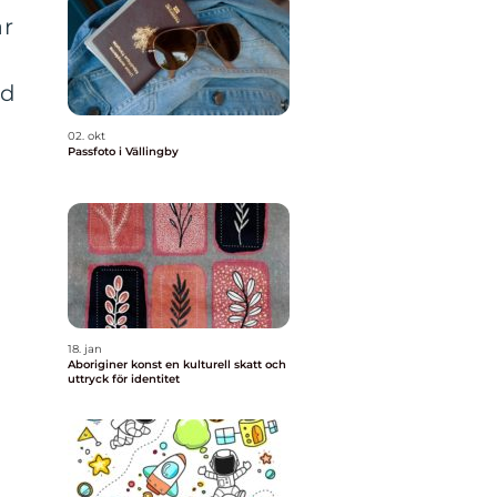
är
ed
02. okt
Passfoto i Vällingby
18. jan
Aboriginer konst en kulturell skatt och
uttryck för identitet