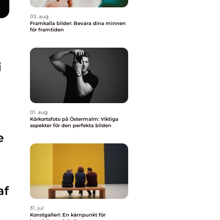
03. aug
Framkalla bilder: Bevara dina minnen
för framtiden
i
01. aug
Körkortsfoto på Östermalm: Viktiga
aspekter för den perfekta bilden
e
af
31. jul
Konstgalleri: En kärnpunkt för