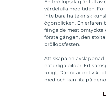
En bröllopsdag är full a
värdefulla med tiden. Fö
inte bara ha teknisk kun
ögonblicken. En erfaren br
fånga de mest omtyckta ö
första gången, den stolta 
bröllopsfesten.
Att skapa en avslappnad a
naturliga bilder. Ert sa
roligt. Därför är det vikt
med och kan lita på gen
L