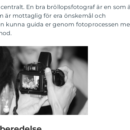
entralt. En bra bröllopsfotograf är en som 
m är mottaglig för era önskemål och
ven kunna guida er genom fotoprocessen m
mod.
rberedelse