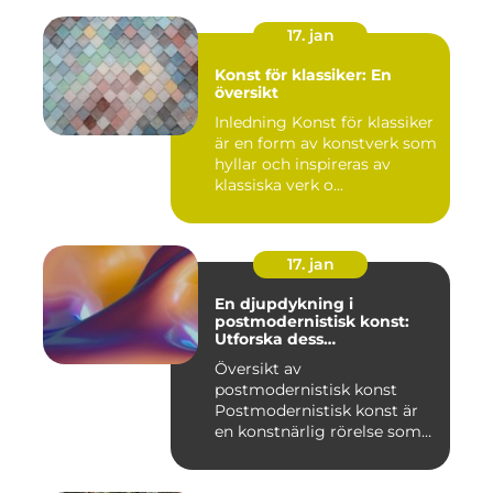
17. jan
Konst för klassiker: En
översikt
Inledning Konst för klassiker
är en form av konstverk som
hyllar och inspireras av
klassiska verk o...
17. jan
En djupdykning i
postmodernistisk konst:
Utforska dess
mångfasetterade natur
Översikt av
postmodernistisk konst
Postmodernistisk konst är
en konstnärlig rörelse som
uppstod und...