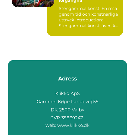
förgångna
Stengammal konst: En resa
genom tid och konstnärliga
uttryck Introduction:
Stengammal konst, även k...
Adress
web:
www.klikko.dk