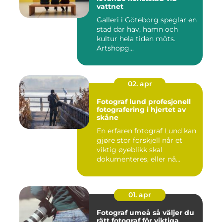
vattnet
Galleri i Göteborg speglar en
stad där hav, hamn och
kultur hela tiden möts.
Artshopg...
02. apr
Fotograf lund profesjonell
fotografering i hjertet av
skåne
En erfaren fotograf Lund kan
gjøre stor forskjell når et
viktig øyeblikk skal
dokumenteres, eller nå...
01. apr
Fotograf umeå så väljer du
rätt fotograf för viktiga