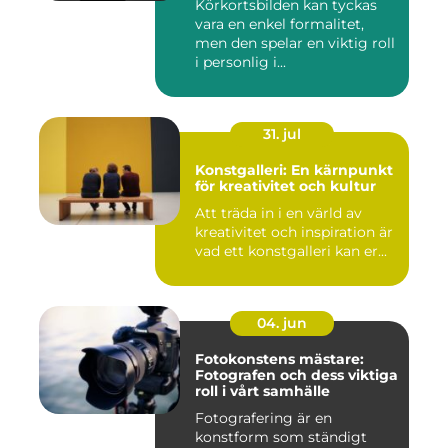
Körkortsbilden kan tyckas
vara en enkel formalitet,
men den spelar en viktig roll
i personlig i...
31. jul
Konstgalleri: En kärnpunkt
för kreativitet och kultur
Att träda in i en värld av
kreativitet och inspiration är
vad ett konstgalleri kan er...
04. jun
Fotokonstens mästare:
Fotografen och dess viktiga
roll i vårt samhälle
Fotografering är en
konstform som ständigt