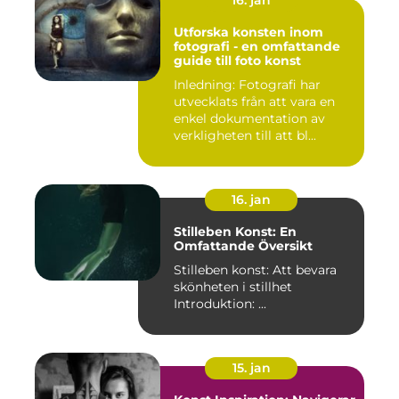
16. jan
Utforska konsten inom
fotografi - en omfattande
guide till foto konst
Inledning: Fotografi har
utvecklats från att vara en
enkel dokumentation av
verkligheten till att bl...
16. jan
Stilleben Konst: En
Omfattande Översikt
Stilleben konst: Att bevara
skönheten i stillhet
Introduktion: ...
15. jan