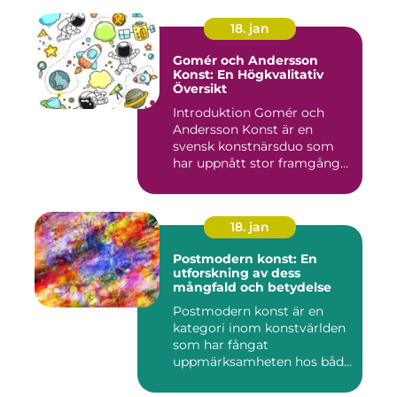
18. jan
Gomér och Andersson
Konst: En Högkvalitativ
Översikt
Introduktion Gomér och
Andersson Konst är en
svensk konstnärsduo som
har uppnått stor framgång
och e...
18. jan
Postmodern konst: En
utforskning av dess
mångfald och betydelse
Postmodern konst är en
kategori inom konstvärlden
som har fångat
uppmärksamheten hos både
konstnärer...