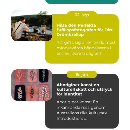
02. sep
Hitta den Perfekta
Bröllopsfotografen för Ditt
Drömbröllop
Att gifta sig är en av de mest
minnesvärda händelserna i
ens liv. Denna dag är f...
18. jan
Aboriginer konst en
kulturell skatt och uttryck
för identitet
Aboriginer konst: En
inkännande resa genom
Australiens rika kulturarv
Introduktion: ...