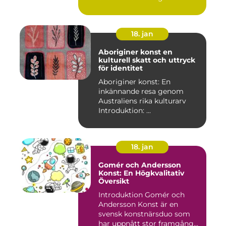
18. jan
Aboriginer konst en
kulturell skatt och uttryck
för identitet
Aboriginer konst: En
inkännande resa genom
Australiens rika kulturarv
Introduktion: ...
18. jan
Gomér och Andersson
Konst: En Högkvalitativ
Översikt
Introduktion Gomér och
Andersson Konst är en
svensk konstnärsduo som
har uppnått stor framgång