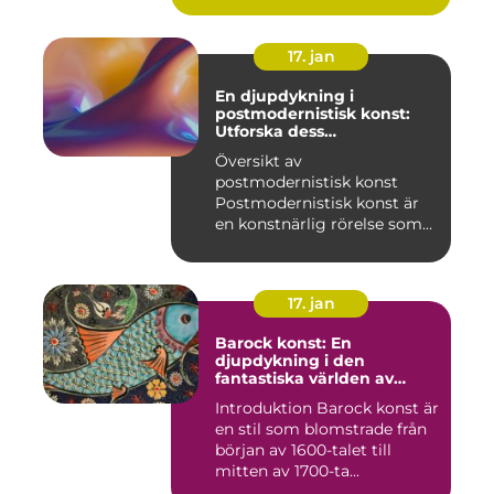
17. jan
En djupdykning i
postmodernistisk konst:
Utforska dess
mångfasetterade natur
Översikt av
postmodernistisk konst
Postmodernistisk konst är
en konstnärlig rörelse som
uppstod und...
17. jan
Barock konst: En
djupdykning i den
fantastiska världen av
överflöd och dramatik
Introduktion Barock konst är
en stil som blomstrade från
början av 1600-talet till
mitten av 1700-ta...