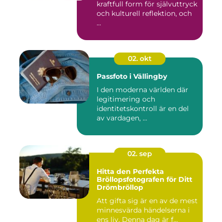
kraftfull form för självuttryck
och kulturell reflektion, och
...
02. okt
Passfoto i Vällingby
I den moderna världen där
legitimering och
identitetskontroll är en del
av vardagen, ...
02. sep
Hitta den Perfekta
Bröllopsfotografen för Ditt
Drömbröllop
Att gifta sig är en av de mest
minnesvärda händelserna i
ens liv. Denna dag är f...