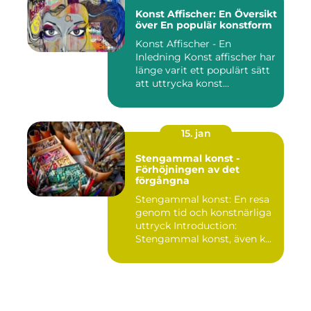
Konst Affischer: En Översikt
över En populär konstform
Konst Affischer - En
Inledning Konst affischer har
länge varit ett populärt sätt
att uttrycka konst...
15. jan
Stengammal konst -
Förhöjningen av det
förgångna
Stengammal konst: En resa
genom tid och konstnärliga
uttryck Introduction:
Stengammal konst, även k...