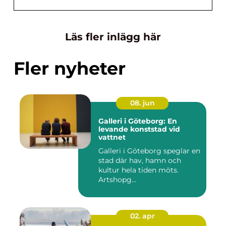
Läs fler inlägg här
Fler nyheter
08. jun
Galleri i Göteborg: En
levande konststad vid
vattnet
Galleri i Göteborg speglar en
stad där hav, hamn och
kultur hela tiden möts.
Artshopg...
02. apr