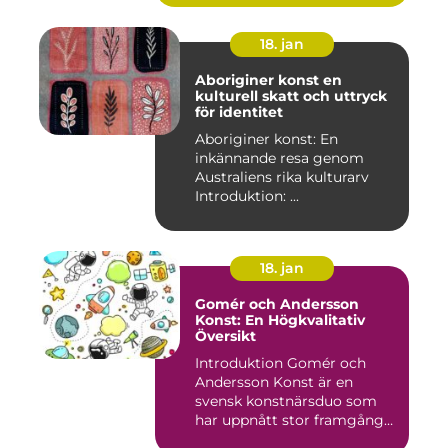
18. jan
Aboriginer konst en
kulturell skatt och uttryck
för identitet
Aboriginer konst: En
inkännande resa genom
Australiens rika kulturarv
Introduktion: ...
18. jan
Gomér och Andersson
Konst: En Högkvalitativ
Översikt
Introduktion Gomér och
Andersson Konst är en
svensk konstnärsduo som
har uppnått stor framgång
och e...