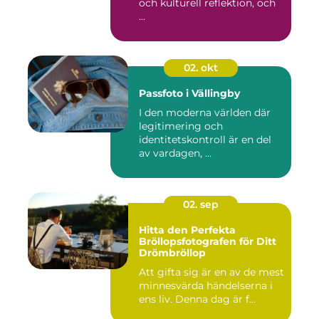
och kulturell reflektion, och
...
02. okt
Passfoto i Vällingby
I den moderna världen där
legitimering och
identitetskontroll är en del
av vardagen, ...
02. sep
Hitta den Perfekta
Bröllopsfotografen för Ditt
Drömbröllop
Att gifta sig är en av de mest
minnesvärda händelserna i
ens liv. Denna dag är f...