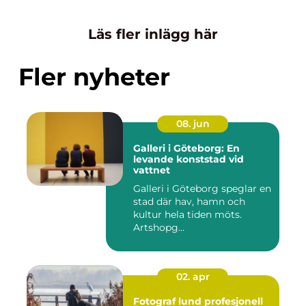
Läs fler inlägg här
Fler nyheter
08. jun
Galleri i Göteborg: En
levande konststad vid
vattnet
Galleri i Göteborg speglar en
stad där hav, hamn och
kultur hela tiden möts.
Artshopg...
02. apr
Fotograf lund profesjonell