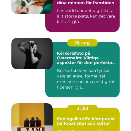
dina minnen för framtiden
I en värld där det digitala tar
allt större plats, kan det vara
lätt att glö...
01. aug
Körkortsfoto på
Östermalm: Viktiga
aspekter för den perfekta
bilden
Körkortsbilden kan tyckas
vara en enkel formalitet,
men den spelar en viktig roll
i personlig i...
31. jul
Konstgalleri: En kärnpunkt
för kreativitet och kultur