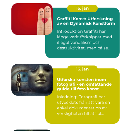
16. jan
Graffiti Konst: Utforskning
av en Dynamisk Konstform
Introduktion Graffiti har
länge varit förknippat med
illegal vandalism och
destruktivitet, men på se...
16. jan
Utforska konsten inom
fotografi - en omfattande
guide till foto konst
Inledning: Fotografi har
utvecklats från att vara en
enkel dokumentation av
verkligheten till att bl...