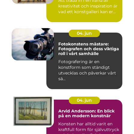
Att träda in i en värld av
kreativitet och inspiration är
vad ett konstgalleri kan er...
04. jun
Fotokonstens mästare:
Fotografen och dess viktiga
roll i vårt samhälle
Fotografering är en
konstform som ständigt
utvecklas och påverkar vårt
sä...
04. jun
Arvid Andersson: En blick
på en modern konstnär
Konsten har alltid varit en
kraftfull form för självuttryck