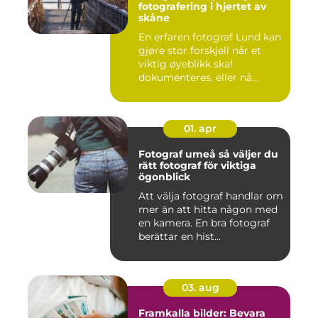
fotografering i hjertet av
skåne
En erfaren fotograf Lund kan
gjøre stor forskjell når et
viktig øyeblikk skal
dokumenteres, eller nå...
01. apr
Fotograf umeå så väljer du
rätt fotograf för viktiga
ögonblick
Att välja fotograf handlar om
mer än att hitta någon med
en kamera. En bra fotograf
berättar en hist...
03. aug
Framkalla bilder: Bevara