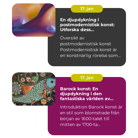
17. jan
En djupdykning i
postmodernistisk konst:
Utforska dess
mångfasetterade natur
Översikt av
postmodernistisk konst
Postmodernistisk konst är
en konstnärlig rörelse som
uppstod und...
17. jan
Barock konst: En
djupdykning i den
fantastiska världen av
överflöd och dramatik
Introduktion Barock konst är
en stil som blomstrade från
början av 1600-talet till
mitten av 1700-ta...