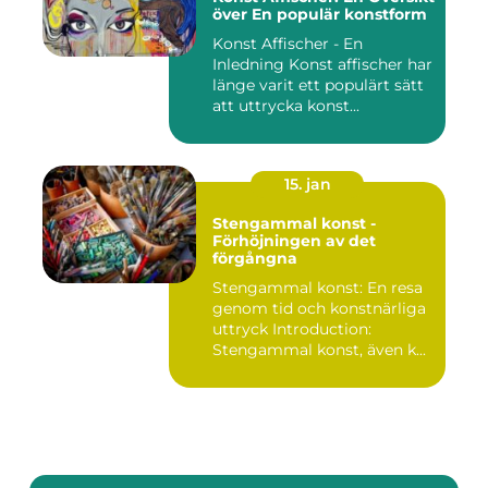
över En populär konstform
Konst Affischer - En
Inledning Konst affischer har
länge varit ett populärt sätt
att uttrycka konst...
15. jan
Stengammal konst -
Förhöjningen av det
förgångna
Stengammal konst: En resa
genom tid och konstnärliga
uttryck Introduction:
Stengammal konst, även k...