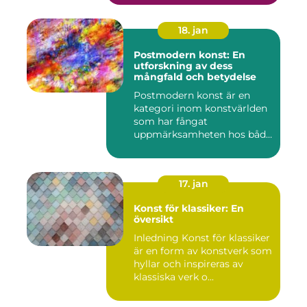
18. jan
Postmodern konst: En
utforskning av dess
mångfald och betydelse
Postmodern konst är en
kategori inom konstvärlden
som har fångat
uppmärksamheten hos både
konstnärer...
17. jan
Konst för klassiker: En
översikt
Inledning Konst för klassiker
är en form av konstverk som
hyllar och inspireras av
klassiska verk o...