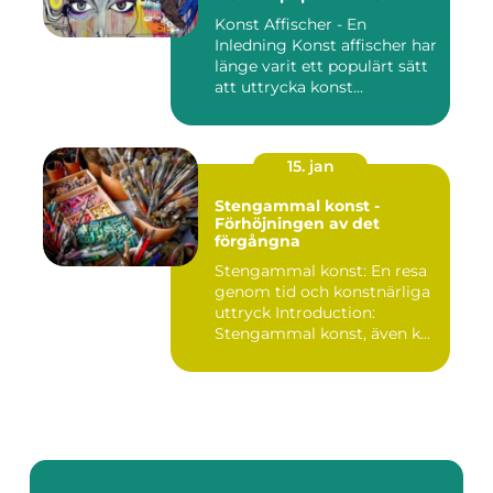
Konst Affischer - En
Inledning Konst affischer har
länge varit ett populärt sätt
att uttrycka konst...
15. jan
Stengammal konst -
Förhöjningen av det
förgångna
Stengammal konst: En resa
genom tid och konstnärliga
uttryck Introduction:
Stengammal konst, även k...