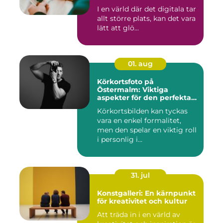
I en värld där det digitala tar
allt större plats, kan det vara
lätt att glö...
01. aug
Körkortsfoto på
Östermalm: Viktiga
aspekter för den perfekta
bilden
Körkortsbilden kan tyckas
vara en enkel formalitet,
men den spelar en viktig roll
i personlig i...
31. jul
Konstgalleri: En kärnpunkt
för kreativitet och kultur
Att träda in i en värld av