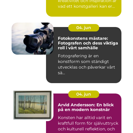
kreativitet och inspiration är
vad ett konstgalleri kan er...
04. jun
Fotokonstens mästare:
Fotografen och dess viktiga
roll i vårt samhälle
Fotografering är en
konstform som ständigt
utvecklas och påverkar vårt
sä...
04. jun
Arvid Andersson: En blick
på en modern konstnär
Konsten har alltid varit en
kraftfull form för självuttryck
och kulturell reflektion, och