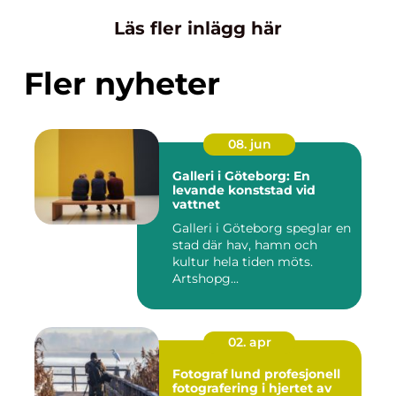
Läs fler inlägg här
Fler nyheter
08. jun
Galleri i Göteborg: En
levande konststad vid
vattnet
Galleri i Göteborg speglar en
stad där hav, hamn och
kultur hela tiden möts.
Artshopg...
02. apr
Fotograf lund profesjonell
fotografering i hjertet av