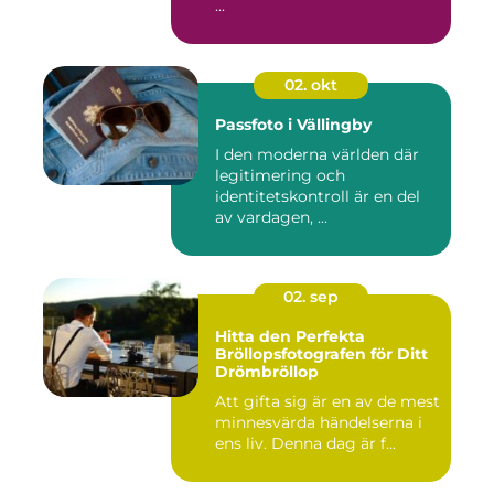
...
02. okt
Passfoto i Vällingby
I den moderna världen där
legitimering och
identitetskontroll är en del
av vardagen, ...
02. sep
Hitta den Perfekta
Bröllopsfotografen för Ditt
Drömbröllop
Att gifta sig är en av de mest
minnesvärda händelserna i
ens liv. Denna dag är f...