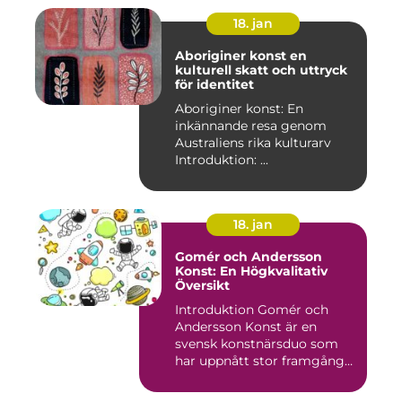
18. jan
Aboriginer konst en
kulturell skatt och uttryck
för identitet
Aboriginer konst: En
inkännande resa genom
Australiens rika kulturarv
Introduktion: ...
18. jan
Gomér och Andersson
Konst: En Högkvalitativ
Översikt
Introduktion Gomér och
Andersson Konst är en
svensk konstnärsduo som
har uppnått stor framgång
och e...