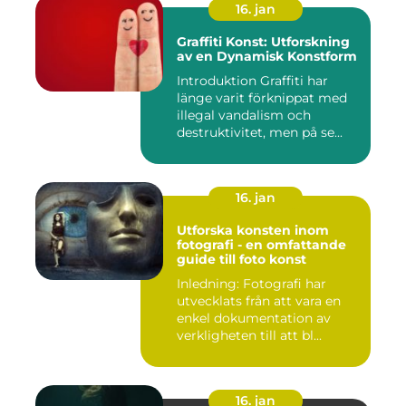
16. jan
Graffiti Konst: Utforskning
av en Dynamisk Konstform
Introduktion Graffiti har
länge varit förknippat med
illegal vandalism och
destruktivitet, men på se...
16. jan
Utforska konsten inom
fotografi - en omfattande
guide till foto konst
Inledning: Fotografi har
utvecklats från att vara en
enkel dokumentation av
verkligheten till att bl...
16. jan