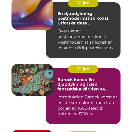
17. jan
En djupdykning i
postmodernistisk konst:
Utforska dess
mångfasetterade natur
Översikt av
postmodernistisk konst
Postmodernistisk konst är
en konstnärlig rörelse som
uppstod und...
17. jan
Barock konst: En
djupdykning i den
fantastiska världen av
överflöd och dramatik
Introduktion Barock konst är
en stil som blomstrade från
början av 1600-talet till
mitten av 1700-ta...