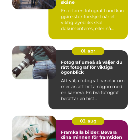
skåne
En erfaren fotograf Lund kan
gjøre stor forskjell når et
viktig øyeblikk skal
dokumenteres, eller nå...
01. apr
Fotograf umeå så väljer du
rätt fotograf för viktiga
ögonblick
Att välja fotograf handlar om
mer än att hitta någon med
en kamera. En bra fotograf
berättar en hist...
03. aug
Framkalla bilder: Bevara
dina minnen för framtiden