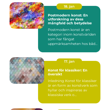
18. jan
Postmodern konst: En
utforskning av dess
mångfald och betydelse
Postmodern konst är en
kategori inom konstvärlden
som har fångat
uppmärksamheten hos både
konstnärer...
17. jan
Konst för klassiker: En
översikt
Inledning Konst för klassiker
är en form av konstverk som
hyllar och inspireras av
klassiska verk o...