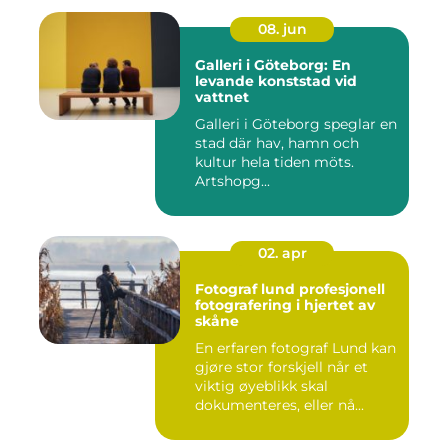
08. jun
Galleri i Göteborg: En
levande konststad vid
vattnet
Galleri i Göteborg speglar en
stad där hav, hamn och
kultur hela tiden möts.
Artshopg...
02. apr
Fotograf lund profesjonell
fotografering i hjertet av
skåne
En erfaren fotograf Lund kan
gjøre stor forskjell når et
viktig øyeblikk skal
dokumenteres, eller nå...