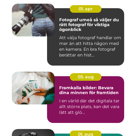
01. apr
Fotograf umeå så väljer du
rätt fotograf för viktiga
ögonblick
Att välja fotograf handlar om
mer än att hitta någon med
en kamera. En bra fotograf
berättar en hist...
03. aug
Framkalla bilder: Bevara
dina minnen för framtiden
I en värld där det digitala tar
allt större plats, kan det vara
lätt att glö...
01. aug