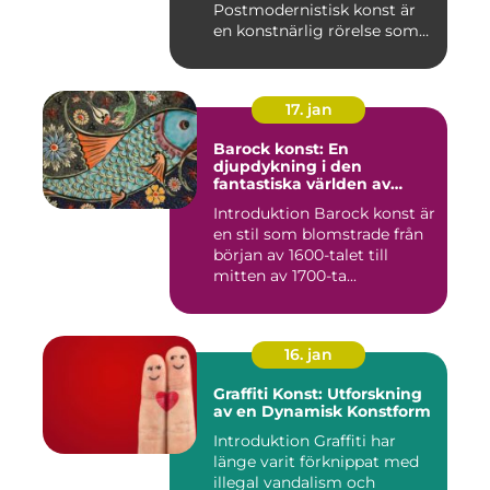
Postmodernistisk konst är
en konstnärlig rörelse som
uppstod und...
17. jan
Barock konst: En
djupdykning i den
fantastiska världen av
överflöd och dramatik
Introduktion Barock konst är
en stil som blomstrade från
början av 1600-talet till
mitten av 1700-ta...
16. jan
Graffiti Konst: Utforskning
av en Dynamisk Konstform
Introduktion Graffiti har
länge varit förknippat med
illegal vandalism och