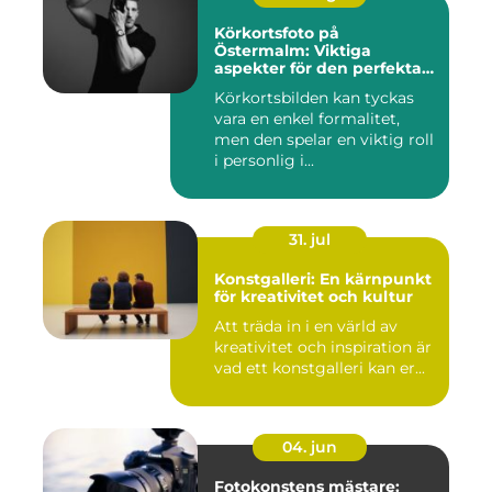
Körkortsfoto på
Östermalm: Viktiga
aspekter för den perfekta
bilden
Körkortsbilden kan tyckas
vara en enkel formalitet,
men den spelar en viktig roll
i personlig i...
31. jul
Konstgalleri: En kärnpunkt
för kreativitet och kultur
Att träda in i en värld av
kreativitet och inspiration är
vad ett konstgalleri kan er...
04. jun
Fotokonstens mästare: