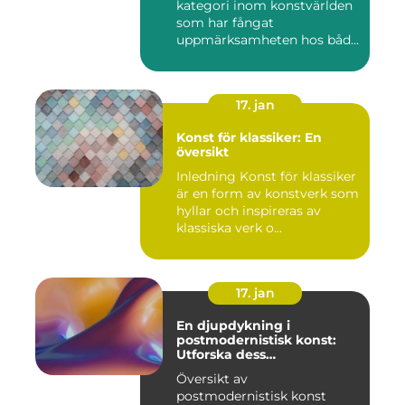
kategori inom konstvärlden
som har fångat
uppmärksamheten hos både
konstnärer...
17. jan
Konst för klassiker: En
översikt
Inledning Konst för klassiker
är en form av konstverk som
hyllar och inspireras av
klassiska verk o...
17. jan
En djupdykning i
postmodernistisk konst:
Utforska dess
mångfasetterade natur
Översikt av
postmodernistisk konst