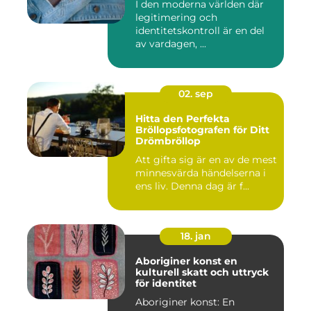
I den moderna världen där
legitimering och
identitetskontroll är en del
av vardagen, ...
02. sep
Hitta den Perfekta
Bröllopsfotografen för Ditt
Drömbröllop
Att gifta sig är en av de mest
minnesvärda händelserna i
ens liv. Denna dag är f...
18. jan
Aboriginer konst en
kulturell skatt och uttryck
för identitet
Aboriginer konst: En