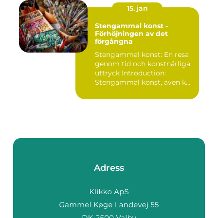
15. jan
Stengammal konst -
Förhöjningen av det
förgångna
Stengammal konst: En resa
genom tid och konstnärliga
uttryck Introduction:
Stengammal konst, även k...
Adress