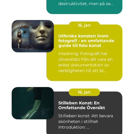
destruktivitet, men på se...
16. jan
Utforska konsten inom
fotografi - en omfattande
guide till foto konst
Inledning: Fotografi har
utvecklats från att vara en
enkel dokumentation av
verkligheten till att bl...
16. jan
Stilleben Konst: En
Omfattande Översikt
Stilleben konst: Att bevara
skönheten i stillhet
Introduktion: ...