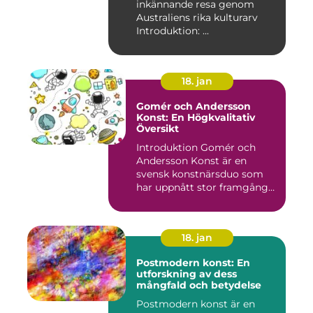
inkännande resa genom
Australiens rika kulturarv
Introduktion: ...
18. jan
Gomér och Andersson
Konst: En Högkvalitativ
Översikt
Introduktion Gomér och
Andersson Konst är en
svensk konstnärsduo som
har uppnått stor framgång
och e...
18. jan
Postmodern konst: En
utforskning av dess
mångfald och betydelse
Postmodern konst är en