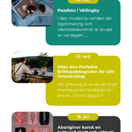
Passfoto i Vällingby
I den moderna världen där
legitimering och
identitetskontroll är en del
av vardagen, ...
02. sep
Hitta den Perfekta
Bröllopsfotografen för Ditt
Drömbröllop
Att gifta sig är en av de mest
minnesvärda händelserna i
ens liv. Denna dag är f...
18. jan
Aboriginer konst en