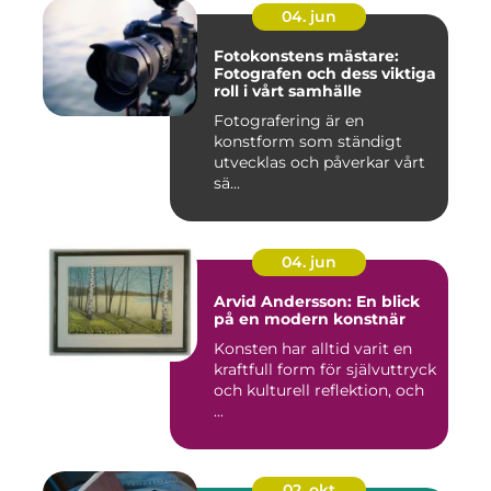
04. jun
Fotokonstens mästare:
Fotografen och dess viktiga
roll i vårt samhälle
Fotografering är en
konstform som ständigt
utvecklas och påverkar vårt
sä...
04. jun
Arvid Andersson: En blick
på en modern konstnär
Konsten har alltid varit en
kraftfull form för självuttryck
och kulturell reflektion, och
...
02. okt