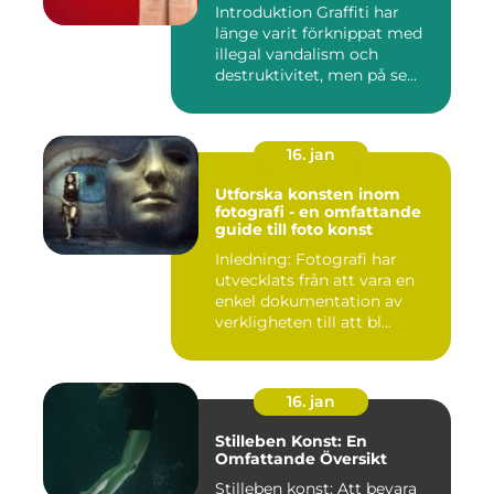
Introduktion Graffiti har
länge varit förknippat med
illegal vandalism och
destruktivitet, men på se...
16. jan
Utforska konsten inom
fotografi - en omfattande
guide till foto konst
Inledning: Fotografi har
utvecklats från att vara en
enkel dokumentation av
verkligheten till att bl...
16. jan
Stilleben Konst: En
Omfattande Översikt
Stilleben konst: Att bevara