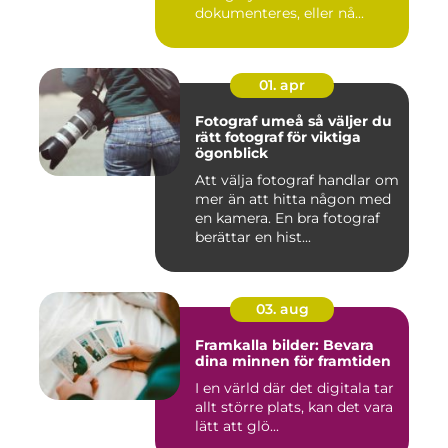
dokumenteres, eller nå...
01. apr
Fotograf umeå så väljer du
rätt fotograf för viktiga
ögonblick
Att välja fotograf handlar om
mer än att hitta någon med
en kamera. En bra fotograf
berättar en hist...
03. aug
Framkalla bilder: Bevara
dina minnen för framtiden
I en värld där det digitala tar
allt större plats, kan det vara
lätt att glö...