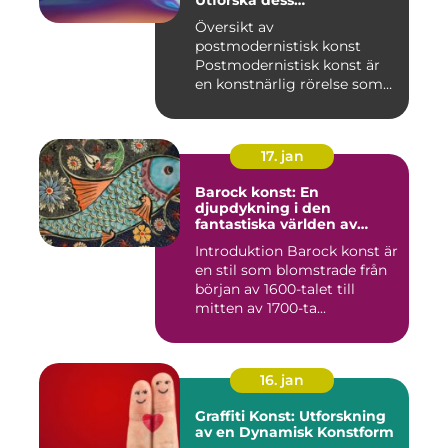
Utforska dess
mångfasetterade natur
Översikt av
postmodernistisk konst
Postmodernistisk konst är
en konstnärlig rörelse som
uppstod und...
17. jan
Barock konst: En
djupdykning i den
fantastiska världen av
överflöd och dramatik
Introduktion Barock konst är
en stil som blomstrade från
början av 1600-talet till
mitten av 1700-ta...
16. jan
Graffiti Konst: Utforskning
av en Dynamisk Konstform