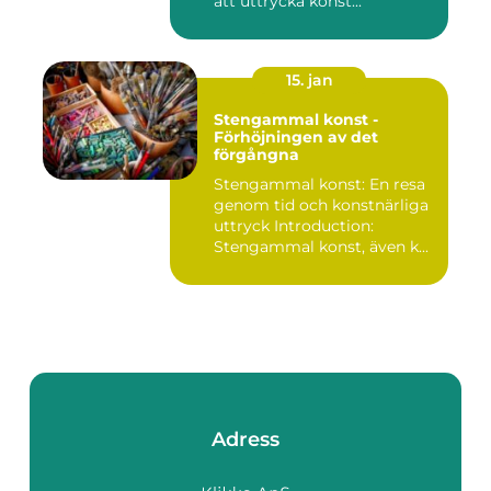
att uttrycka konst...
15. jan
Stengammal konst -
Förhöjningen av det
förgångna
Stengammal konst: En resa
genom tid och konstnärliga
uttryck Introduction:
Stengammal konst, även k...
Adress