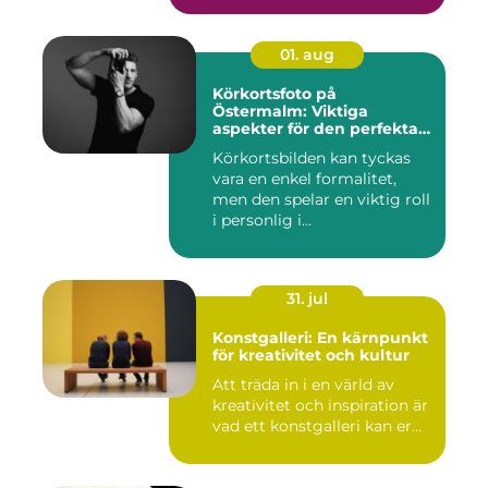
01. aug
Körkortsfoto på
Östermalm: Viktiga
aspekter för den perfekta
bilden
Körkortsbilden kan tyckas
vara en enkel formalitet,
men den spelar en viktig roll
i personlig i...
31. jul
Konstgalleri: En kärnpunkt
för kreativitet och kultur
Att träda in i en värld av
kreativitet och inspiration är
vad ett konstgalleri kan er...