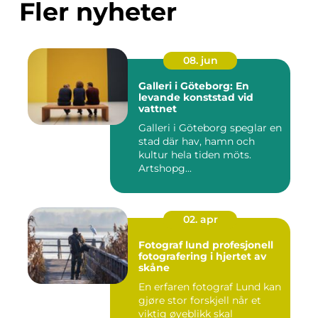
Fler nyheter
08. jun
Galleri i Göteborg: En
levande konststad vid
vattnet
Galleri i Göteborg speglar en
stad där hav, hamn och
kultur hela tiden möts.
Artshopg...
02. apr
Fotograf lund profesjonell
fotografering i hjertet av
skåne
En erfaren fotograf Lund kan
gjøre stor forskjell når et
viktig øyeblikk skal