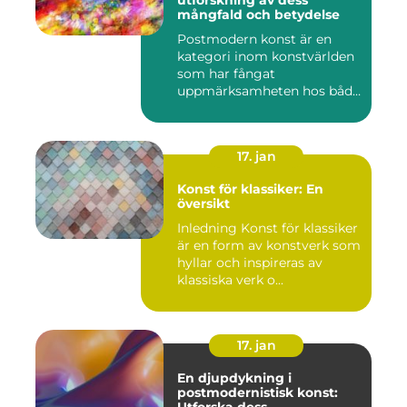
utforskning av dess
mångfald och betydelse
Postmodern konst är en
kategori inom konstvärlden
som har fångat
uppmärksamheten hos både
konstnärer...
17. jan
Konst för klassiker: En
översikt
Inledning Konst för klassiker
är en form av konstverk som
hyllar och inspireras av
klassiska verk o...
17. jan
En djupdykning i
postmodernistisk konst: