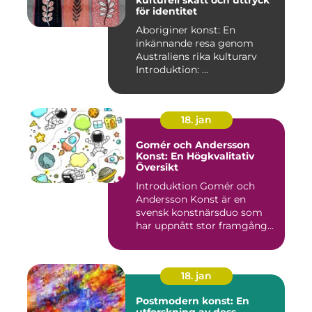
kulturell skatt och uttryck
för identitet
Aboriginer konst: En
inkännande resa genom
Australiens rika kulturarv
Introduktion: ...
18. jan
Gomér och Andersson
Konst: En Högkvalitativ
Översikt
Introduktion Gomér och
Andersson Konst är en
svensk konstnärsduo som
har uppnått stor framgång
och e...
18. jan
Postmodern konst: En