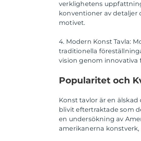
verklighetens uppfattning
konventioner av detaljer o
motivet.
4. Modern Konst Tavla: M
traditionella föreställni
vision genom innovativa 
Popularitet och K
Konst tavlor är en älskad
blivit eftertraktade som 
en undersökning av Ameri
amerikanerna konstverk, v