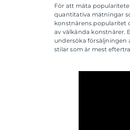
För att mäta popularitet
quantitativa mätningar so
konstnärens popularitet o
av välkända konstnärer. Et
undersöka försäljningen a
stilar som är mest eftertr