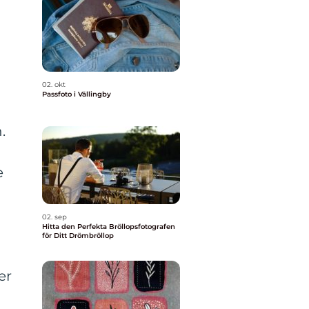
02. okt
Passfoto i Vällingby
.
e
02. sep
Hitta den Perfekta Bröllopsfotografen
för Ditt Drömbröllop
er