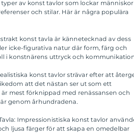
 typer av konst tavlor som lockar människor
eferenser och stilar. Här är några populära
Abstrakt konst tavla är kännetecknad av dess
ler icke-figurativa natur där form, färg och
roll i konstnärens uttryck och kommunikation
Realistiska konst tavlor strävar efter att återg
rikedom att det nästan ser ut som ett
n är mest förknippad med renässansen och
pulär genom århundradena.
 Tavla: Impressionistiska konst tavlor använd
ch ljusa färger för att skapa en omedelbar