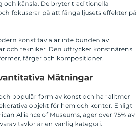
 och känsla. De bryter traditionella
ch fokuserar på att fånga ljusets effekter p
odern konst tavla är inte bunden av
ngar och tekniker. Den uttrycker konstnärens
former, färger och kompositioner.
vantitativa Mätningar
 och populär form av konst och har alltmer
dekorativa objekt för hem och kontor. Enligt
can Alliance of Museums, äger över 75% av
arav tavlor är en vanlig kategori.