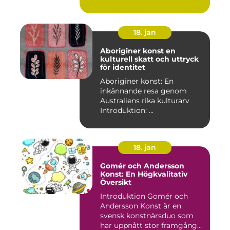
18. jan
Aboriginer konst en
kulturell skatt och uttryck
för identitet
Aboriginer konst: En
inkännande resa genom
Australiens rika kulturarv
Introduktion: ...
18. jan
Gomér och Andersson
Konst: En Högkvalitativ
Översikt
Introduktion Gomér och
Andersson Konst är en
svensk konstnärsduo som
har uppnått stor framgång