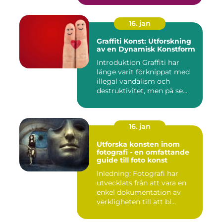
16. jan
Graffiti Konst: Utforskning
av en Dynamisk Konstform
Introduktion Graffiti har
länge varit förknippat med
illegal vandalism och
destruktivitet, men på se...
16. jan
Utforska konsten inom
fotografi - en omfattande
guide till foto konst
Inledning: Fotografi har
utvecklats från att vara en
enkel dokumentation av
verkligheten till att bl...