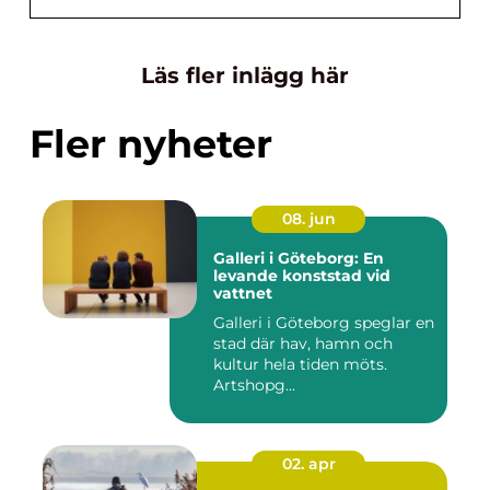
Läs fler inlägg här
Fler nyheter
08. jun
Galleri i Göteborg: En
levande konststad vid
vattnet
Galleri i Göteborg speglar en
stad där hav, hamn och
kultur hela tiden möts.
Artshopg...
02. apr