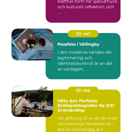
kraftfull form för självuttryck
och kulturell reflektion, och
...
02. okt
Passfoto i Vällingby
I den moderna världen där
legitimering och
identitetskontroll är en del
av vardagen, ...
02. sep
Hitta den Perfekta
Bröllopsfotografen för Ditt
Drömbröllop
Att gifta sig är en av de mest
minnesvärda händelserna i
ens liv. Denna dag är f...