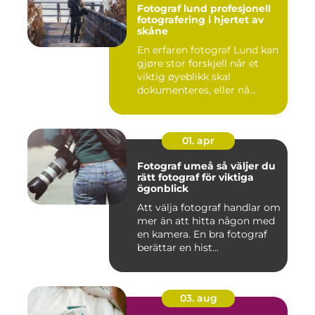
Fotograf lund profesjonell
fotografering i hjertet av
skåne
En erfaren fotograf Lund kan
gjøre stor forskjell når et
viktig øyeblikk skal
dokumenteres, eller nå...
01. apr
Fotograf umeå så väljer du
rätt fotograf för viktiga
ögonblick
Att välja fotograf handlar om
mer än att hitta någon med
en kamera. En bra fotograf
berättar en hist...
03. aug