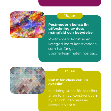
och e...
18. jan
Postmodern konst: En
utforskning av dess
mångfald och betydelse
Postmodern konst är en
kategori inom konstvärlden
som har fångat
uppmärksamheten hos både
konstnärer...
17. jan
Konst för klassiker: En
översikt
Inledning Konst för klassiker
är en form av konstverk som
hyllar och inspireras av
klassiska verk o...