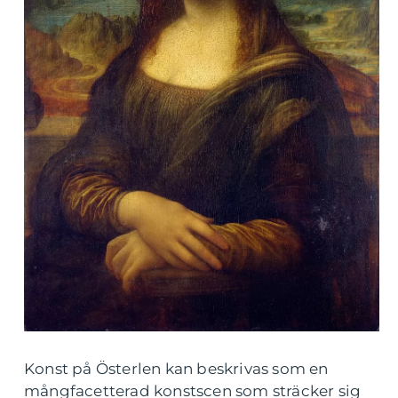
Konst på Österlen kan beskrivas som en
mångfacetterad konstscen som sträcker sig