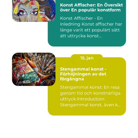
Konst Affischer: En Översikt
över En populär konstform
Konst Affischer - En
Inledning Konst affischer har
länge varit ett populärt sätt
att uttrycka konst...
15. jan
Stengammal konst -
Förhöjningen av det
förgångna
Stengammal konst: En resa
genom tid och konstnärliga
uttryck Introduction:
Stengammal konst, även k...