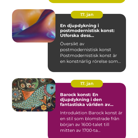
17. jan
En djupdykning i
postmodernistisk konst:
Utforska dess
mångfasetterade natur
Översikt av
postmodernistisk konst
Postmodernistisk konst är
en konstnärlig rörelse som
uppstod und...
17. jan
Barock konst: En
djupdykning i den
fantastiska världen av
överflöd och dramatik
Introduktion Barock konst är
en stil som blomstrade från
början av 1600-talet till
mitten av 1700-ta...