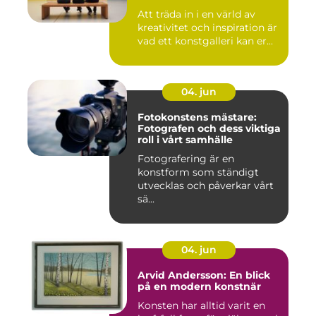
Att träda in i en värld av
kreativitet och inspiration är
vad ett konstgalleri kan er...
04. jun
Fotokonstens mästare:
Fotografen och dess viktiga
roll i vårt samhälle
Fotografering är en
konstform som ständigt
utvecklas och påverkar vårt
sä...
04. jun
Arvid Andersson: En blick
på en modern konstnär
Konsten har alltid varit en