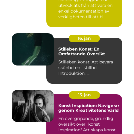
utvecklats från att vara en
enkel dokumentation av
verkligheten till att bl...
16. jan
Stilleben Konst: En
Omfattande Översikt
Stilleben konst: Att bevara
skönheten i stillhet
Introduktion: ...
15. jan
Konst Inspiration: Navigerar
genom Kreativitetens Värld
En övergripande, grundlig
översikt över "konst
inspiration" Att skapa konst