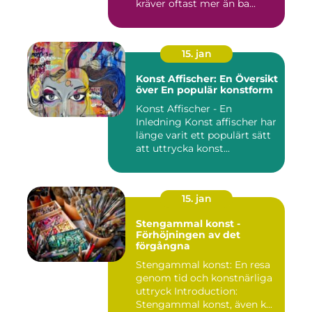
kräver oftast mer än ba...
15. jan
Konst Affischer: En Översikt
över En populär konstform
Konst Affischer - En
Inledning Konst affischer har
länge varit ett populärt sätt
att uttrycka konst...
15. jan
Stengammal konst -
Förhöjningen av det
förgångna
Stengammal konst: En resa
genom tid och konstnärliga
uttryck Introduction:
Stengammal konst, även k...