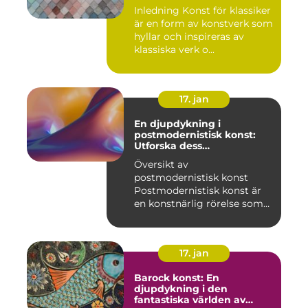
Inledning Konst för klassiker
är en form av konstverk som
hyllar och inspireras av
klassiska verk o...
17. jan
En djupdykning i
postmodernistisk konst:
Utforska dess
mångfasetterade natur
Översikt av
postmodernistisk konst
Postmodernistisk konst är
en konstnärlig rörelse som
uppstod und...
17. jan
Barock konst: En
djupdykning i den
fantastiska världen av