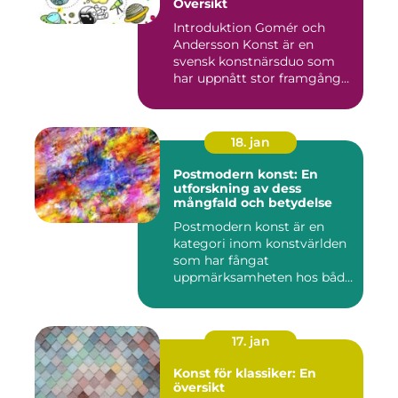
Översikt
Introduktion Gomér och
Andersson Konst är en
svensk konstnärsduo som
har uppnått stor framgång
och e...
18. jan
Postmodern konst: En
utforskning av dess
mångfald och betydelse
Postmodern konst är en
kategori inom konstvärlden
som har fångat
uppmärksamheten hos både
konstnärer...
17. jan
Konst för klassiker: En
översikt