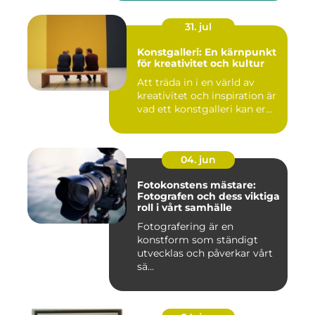
31. jul
Konstgalleri: En kärnpunkt
för kreativitet och kultur
Att träda in i en värld av
kreativitet och inspiration är
vad ett konstgalleri kan er...
04. jun
Fotokonstens mästare:
Fotografen och dess viktiga
roll i vårt samhälle
Fotografering är en
konstform som ständigt
utvecklas och påverkar vårt
sä...