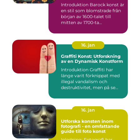
överflöd och dramatik
Introduktion Barock konst är
en stil som blomstrade från
början av 1600-talet till
mitten av 1700-ta...
16. jan
Graffiti Konst: Utforskning
av en Dynamisk Konstform
Introduktion Graffiti har
länge varit förknippat med
illegal vandalism och
destruktivitet, men på se...
16. jan
Utforska konsten inom
fotografi - en omfattande
guide till foto konst
Inledning: Fotografi har