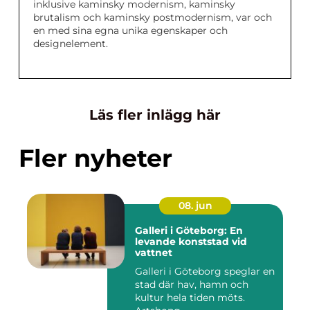
inklusive kaminsky modernism, kaminsky
brutalism och kaminsky postmodernism, var och
en med sina egna unika egenskaper och
designelement.
Läs fler inlägg här
Fler nyheter
08. jun
Galleri i Göteborg: En
levande konststad vid
vattnet
Galleri i Göteborg speglar en
stad där hav, hamn och
kultur hela tiden möts.