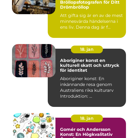
Bröllopsfotografen för Ditt
Drömbröllop
Att gifta sig är en av de mest
minnesvärda händelserna i
ens liv. Denna dag är f...
18. jan
Aboriginer konst en
kulturell skatt och uttryck
för identitet
Aboriginer konst: En
inkännande resa genom
Australiens rika kulturarv
Introduktion: ...
18. jan
Gomér och Andersson
Konst: En Högkvalitativ