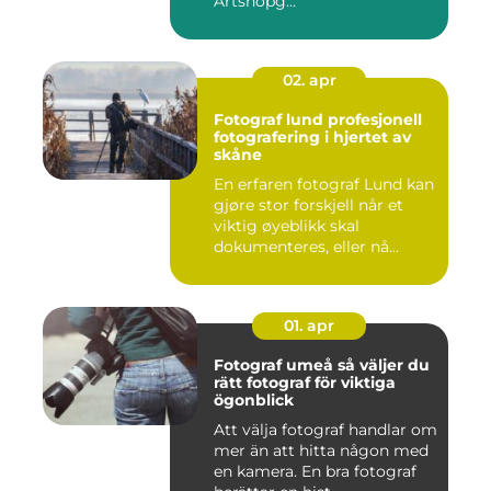
Artshopg...
02. apr
Fotograf lund profesjonell
fotografering i hjertet av
skåne
En erfaren fotograf Lund kan
gjøre stor forskjell når et
viktig øyeblikk skal
dokumenteres, eller nå...
01. apr
Fotograf umeå så väljer du
rätt fotograf för viktiga
ögonblick
Att välja fotograf handlar om
mer än att hitta någon med
en kamera. En bra fotograf