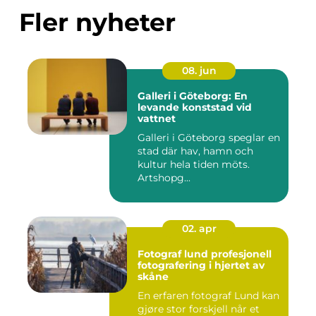
Fler nyheter
08. jun
Galleri i Göteborg: En
levande konststad vid
vattnet
Galleri i Göteborg speglar en
stad där hav, hamn och
kultur hela tiden möts.
Artshopg...
02. apr
Fotograf lund profesjonell
fotografering i hjertet av
skåne
En erfaren fotograf Lund kan
gjøre stor forskjell når et