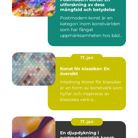
utforskning av dess
mångfald och betydelse
Postmodern konst är en
kategori inom konstvärlden
som har fångat
uppmärksamheten hos både
konstnärer...
17. jan
Konst för klassiker: En
översikt
Inledning Konst för klassiker
är en form av konstverk som
hyllar och inspireras av
klassiska verk o...
17. jan
En djupdykning i
postmodernistisk konst: