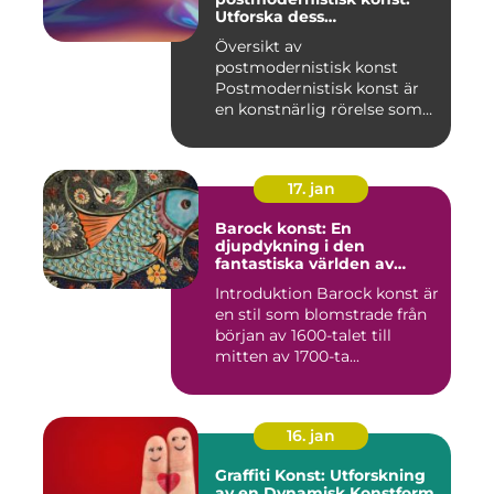
Utforska dess
mångfasetterade natur
Översikt av
postmodernistisk konst
Postmodernistisk konst är
en konstnärlig rörelse som
uppstod und...
17. jan
Barock konst: En
djupdykning i den
fantastiska världen av
överflöd och dramatik
Introduktion Barock konst är
en stil som blomstrade från
början av 1600-talet till
mitten av 1700-ta...
16. jan
Graffiti Konst: Utforskning
av en Dynamisk Konstform