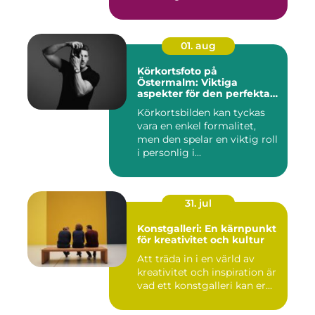
01. aug
Körkortsfoto på
Östermalm: Viktiga
aspekter för den perfekta
bilden
Körkortsbilden kan tyckas
vara en enkel formalitet,
men den spelar en viktig roll
i personlig i...
31. jul
Konstgalleri: En kärnpunkt
för kreativitet och kultur
Att träda in i en värld av
kreativitet och inspiration är
vad ett konstgalleri kan er...