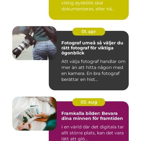
viktig øyeblikk skal
dokumenteres, eller nå...
01. apr
Fotograf umeå så väljer du
rätt fotograf för viktiga
ögonblick
Att välja fotograf handlar om
mer än att hitta någon med
en kamera. En bra fotograf
berättar en hist...
03. aug
Framkalla bilder: Bevara
dina minnen för framtiden
I en värld där det digitala tar
allt större plats, kan det vara
lätt att glö...