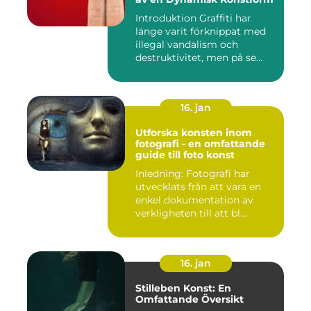
Introduktion Graffiti har
länge varit förknippat med
illegal vandalism och
destruktivitet, men på se...
16. jan
Utforska konsten inom
fotografi - en omfattande
guide till foto konst
Inledning: Fotografi har
utvecklats från att vara en
enkel dokumentation av
verkligheten till att bl...
16. jan
Stilleben Konst: En
Omfattande Översikt