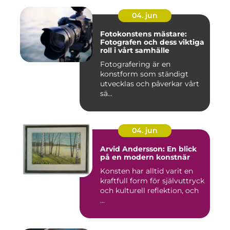
04. jun
Fotokonstens mästare:
Fotografen och dess viktiga
roll i vårt samhälle
Fotografering är en
konstform som ständigt
utvecklas och påverkar vårt
sä...
04. jun
Arvid Andersson: En blick
på en modern konstnär
Konsten har alltid varit en
kraftfull form för självuttryck
och kulturell reflektion, och
...