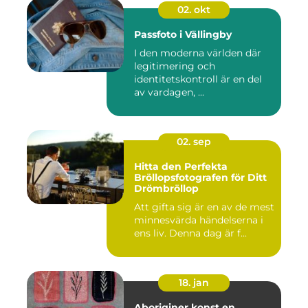
02. okt
Passfoto i Vällingby
I den moderna världen där
legitimering och
identitetskontroll är en del
av vardagen, ...
02. sep
Hitta den Perfekta
Bröllopsfotografen för Ditt
Drömbröllop
Att gifta sig är en av de mest
minnesvärda händelserna i
ens liv. Denna dag är f...
18. jan
Aboriginer konst en