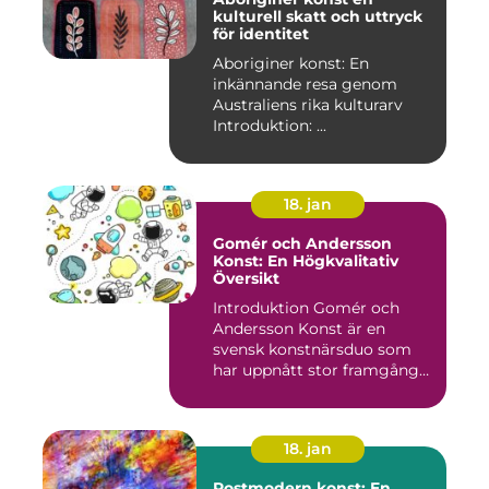
kulturell skatt och uttryck
för identitet
Aboriginer konst: En
inkännande resa genom
Australiens rika kulturarv
Introduktion: ...
18. jan
Gomér och Andersson
Konst: En Högkvalitativ
Översikt
Introduktion Gomér och
Andersson Konst är en
svensk konstnärsduo som
har uppnått stor framgång
och e...
18. jan
Postmodern konst: En