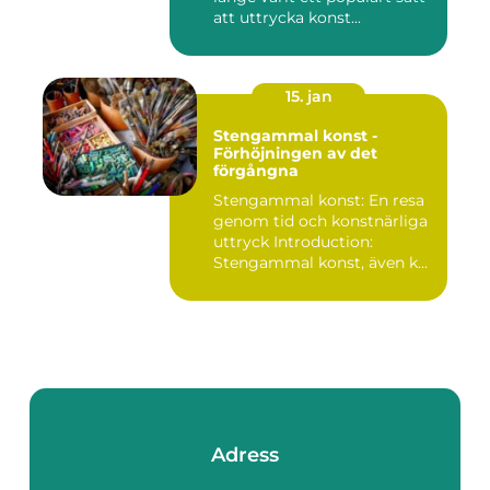
att uttrycka konst...
15. jan
Stengammal konst -
Förhöjningen av det
förgångna
Stengammal konst: En resa
genom tid och konstnärliga
uttryck Introduction:
Stengammal konst, även k...
Adress