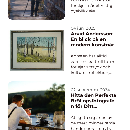
Lund kan gjøre stor
forskjell når et viktig
øyeblikk skal
dokumenteres, eller
når et firma trenger
bilder som faktisk blir
04 juni 2025
lagt merke til. I en
Arvid Andersson:
kunnskapsby som
En blick på en
Lund er kravene til
modern konstnär
kvalitet høye. Både
forskere, bedrifter,
Konsten har alltid
kunstnere...
varit en kraftfull form
för självuttryck och
kulturell reflektion,
och i Sveriges rika
konstvärld framstår
Arvid Andersson som
02 september 2024
ett namn av
Hitta den Perfekta
betydelse. Genom att
Bröllopsfotografe
kombinera
n för Ditt
traditionella tekniker
Drömbröllop
med modern esteti...
Att gifta sig är en av
de mest minnesvärda
händelserna i ens liv.