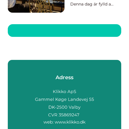
Denna dag är fylld av
kärlek, glädje, och
stunder som man vill
bevara för evigt. För
att kunna återuppleva
och dela dessa
ögonblick, ...
Adress
web:
www.klikko.dk