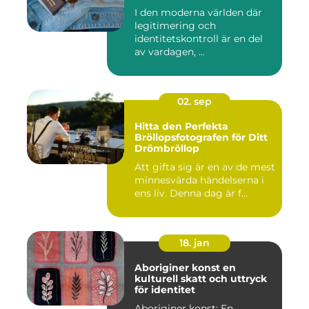
I den moderna världen där
legitimering och
identitetskontroll är en del
av vardagen, ...
02. sep
Hitta den Perfekta
Bröllopsfotografen för Ditt
Drömbröllop
Att gifta sig är en av de mest
minnesvärda händelserna i
ens liv. Denna dag är f...
18. jan
Aboriginer konst en
kulturell skatt och uttryck
för identitet
Aboriginer konst: En