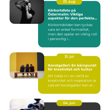
01. aug
Körkortsfoto på
Östermalm: Viktiga
aspekter för den perfekta
bilden
Körkortsbilden kan tyckas
vara en enkel formalitet,
men den spelar en viktig roll
i personlig i...
31. jul
Konstgalleri: En kärnpunkt
för kreativitet och kultur
Att träda in i en värld av
kreativitet och inspiration är
vad ett konstgalleri kan er...
04. jun