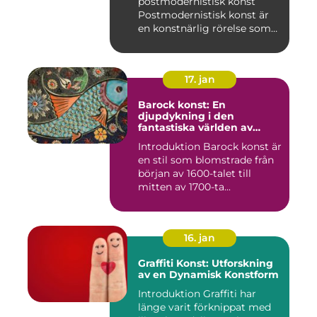
postmodernistisk konst
Postmodernistisk konst är
en konstnärlig rörelse som
uppstod und...
17. jan
Barock konst: En
djupdykning i den
fantastiska världen av
överflöd och dramatik
Introduktion Barock konst är
en stil som blomstrade från
början av 1600-talet till
mitten av 1700-ta...
16. jan
Graffiti Konst: Utforskning
av en Dynamisk Konstform
Introduktion Graffiti har
länge varit förknippat med