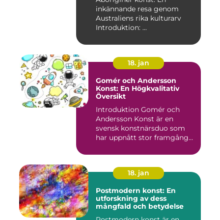
inkännande resa genom
Australiens rika kulturarv
Introduktion: ...
18. jan
Gomér och Andersson
Konst: En Högkvalitativ
Översikt
Introduktion Gomér och
Andersson Konst är en
svensk konstnärsduo som
har uppnått stor framgång
och e...
18. jan
Postmodern konst: En
utforskning av dess
mångfald och betydelse
Postmodern konst är en