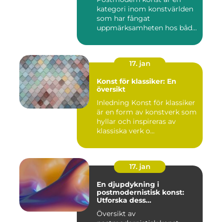
kategori inom konstvärlden
som har fångat
uppmärksamheten hos både
konstnärer...
17. jan
Konst för klassiker: En
översikt
Inledning Konst för klassiker
är en form av konstverk som
hyllar och inspireras av
klassiska verk o...
17. jan
En djupdykning i
postmodernistisk konst:
Utforska dess
mångfasetterade natur
Översikt av