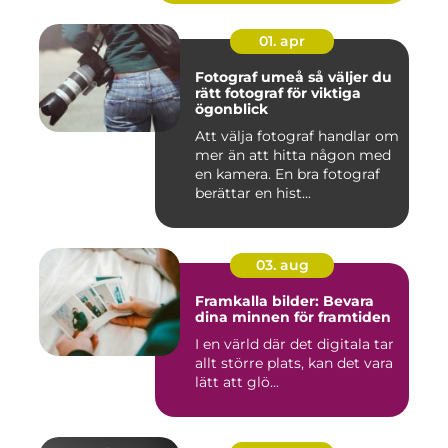
01. apr
Fotograf umeå så väljer du
rätt fotograf för viktiga
ögonblick
Att välja fotograf handlar om
mer än att hitta någon med
en kamera. En bra fotograf
berättar en hist...
03. aug
Framkalla bilder: Bevara
dina minnen för framtiden
I en värld där det digitala tar
allt större plats, kan det vara
lätt att glö...