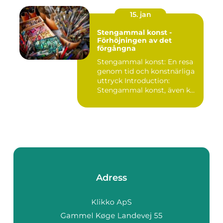
15. jan
Stengammal konst -
Förhöjningen av det
förgångna
Stengammal konst: En resa
genom tid och konstnärliga
uttryck Introduction:
Stengammal konst, även k...
Adress