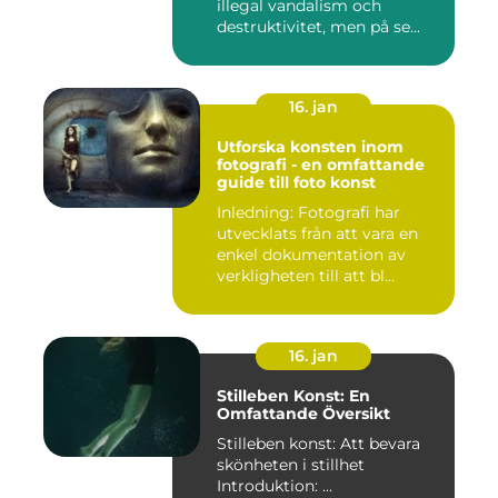
illegal vandalism och
destruktivitet, men på se...
16. jan
Utforska konsten inom
fotografi - en omfattande
guide till foto konst
Inledning: Fotografi har
utvecklats från att vara en
enkel dokumentation av
verkligheten till att bl...
16. jan
Stilleben Konst: En
Omfattande Översikt
Stilleben konst: Att bevara
skönheten i stillhet
Introduktion: ...