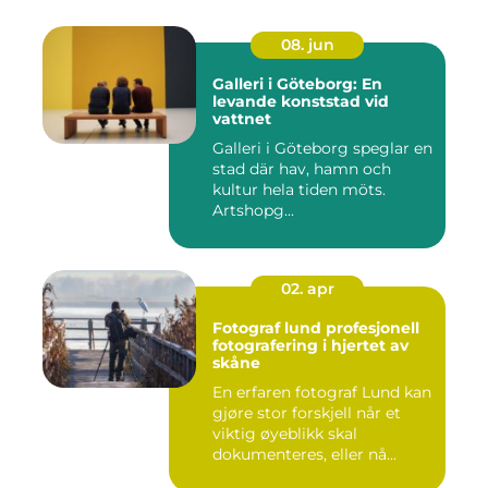
08. jun
Galleri i Göteborg: En
levande konststad vid
vattnet
Galleri i Göteborg speglar en
stad där hav, hamn och
kultur hela tiden möts.
Artshopg...
02. apr
Fotograf lund profesjonell
fotografering i hjertet av
skåne
En erfaren fotograf Lund kan
gjøre stor forskjell når et
viktig øyeblikk skal
dokumenteres, eller nå...