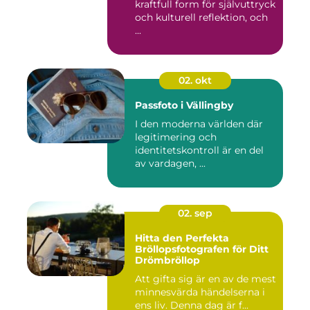
kraftfull form för självuttryck
och kulturell reflektion, och
...
02. okt
Passfoto i Vällingby
I den moderna världen där
legitimering och
identitetskontroll är en del
av vardagen, ...
02. sep
Hitta den Perfekta
Bröllopsfotografen för Ditt
Drömbröllop
Att gifta sig är en av de mest
minnesvärda händelserna i
ens liv. Denna dag är f...