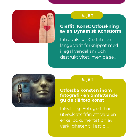
16. jan
Graffiti Konst: Utforskning
av en Dynamisk Konstform
Introduktion Graffiti har
länge varit förknippat med
illegal vandalism och
destruktivitet, men på se...
16. jan
Utforska konsten inom
fotografi - en omfattande
guide till foto konst
Inledning: Fotografi har
utvecklats från att vara en
enkel dokumentation av
verkligheten till att bl...