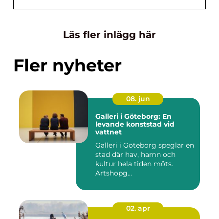
Läs fler inlägg här
Fler nyheter
08. jun
Galleri i Göteborg: En
levande konststad vid
vattnet
Galleri i Göteborg speglar en
stad där hav, hamn och
kultur hela tiden möts.
Artshopg...
02. apr