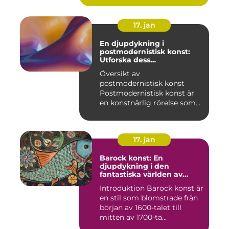
17. jan
En djupdykning i
postmodernistisk konst:
Utforska dess
mångfasetterade natur
Översikt av
postmodernistisk konst
Postmodernistisk konst är
en konstnärlig rörelse som
uppstod und...
17. jan
Barock konst: En
djupdykning i den
fantastiska världen av
överflöd och dramatik
Introduktion Barock konst är
en stil som blomstrade från
början av 1600-talet till
mitten av 1700-ta...