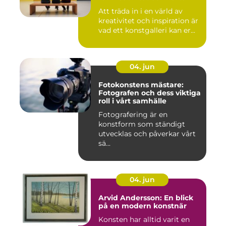
Att träda in i en värld av
kreativitet och inspiration är
vad ett konstgalleri kan er...
04. jun
Fotokonstens mästare:
Fotografen och dess viktiga
roll i vårt samhälle
Fotografering är en
konstform som ständigt
utvecklas och påverkar vårt
sä...
04. jun
Arvid Andersson: En blick
på en modern konstnär
Konsten har alltid varit en