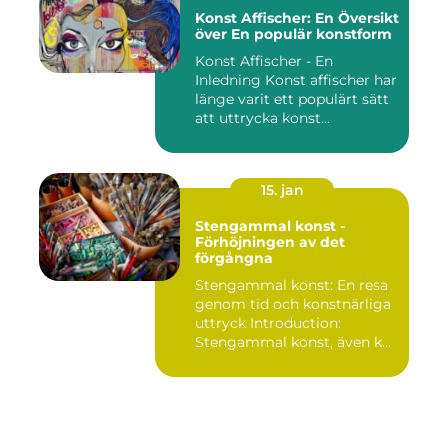
Konst Affischer: En Översikt
över En populär konstform
Konst Affischer - En
Inledning Konst affischer har
länge varit ett populärt sätt
att uttrycka konst...
15. jan
Stengammal konst -
Förhöjningen av det
förgångna
Stengammal konst: En resa
genom tid och konstnärliga
uttryck Introduction:
Stengammal konst, även k...