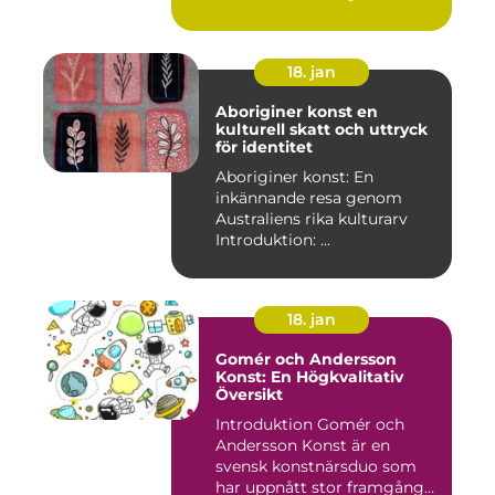
18. jan
Aboriginer konst en
kulturell skatt och uttryck
för identitet
Aboriginer konst: En
inkännande resa genom
Australiens rika kulturarv
Introduktion: ...
18. jan
Gomér och Andersson
Konst: En Högkvalitativ
Översikt
Introduktion Gomér och
Andersson Konst är en
svensk konstnärsduo som
har uppnått stor framgång