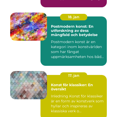
och e...
18. jan
Postmodern konst: En
utforskning av dess
mångfald och betydelse
Postmodern konst är en
kategori inom konstvärlden
som har fångat
uppmärksamheten hos både
konstnärer...
17. jan
Konst för klassiker: En
översikt
Inledning Konst för klassiker
är en form av konstverk som
hyllar och inspireras av
klassiska verk o...