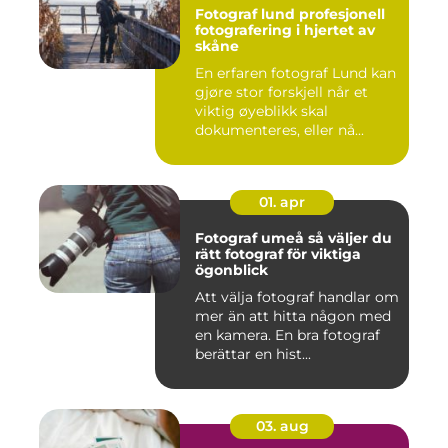
Fotograf lund profesjonell
fotografering i hjertet av
skåne
En erfaren fotograf Lund kan
gjøre stor forskjell når et
viktig øyeblikk skal
dokumenteres, eller nå...
01. apr
Fotograf umeå så väljer du
rätt fotograf för viktiga
ögonblick
Att välja fotograf handlar om
mer än att hitta någon med
en kamera. En bra fotograf
berättar en hist...
03. aug