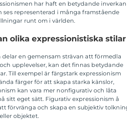
essionismen har haft en betydande inverkan
n ses representerad i många framstående
lningar runt om i världen.
n olika expressionistiska stilar
n delar en gemensam strävan att förmedla
 och upplevelser, kan det finnas betydande
ilar. Till exempel är färgstark expressionism
nda färger för att skapa starka känslor,
nism kan vara mer nonfigurativ och låta
å sitt eget sätt. Figurativ expressionism å
 att förvränga och skapa en subjektiv tolknin
ller objektet.