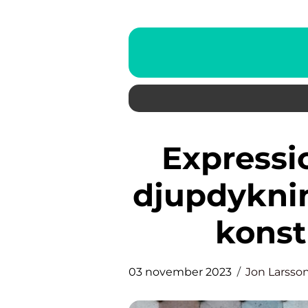
Expressionismen konst: En
djupdykning
konst
03 november 2023
Jon Larsso