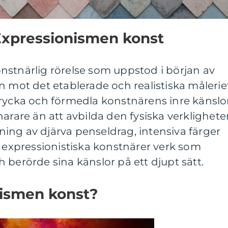
Expressionismen konst
nstnärlig rörelse som uppstod i början av
n mot det etablerade och realistiska målerie
rycka och förmedla konstnärens inre känslor
narare än att avbilda den fysiska verklighet
ing av djärva penseldrag, intensiva färger
e expressionistiska konstnärer verk som
 berörde sina känslor på ett djupt sätt.
nismen konst?