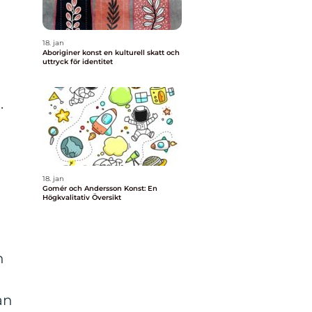
18. jan
Aboriginer konst en kulturell skatt och
uttryck för identitet
.
18. jan
Gomér och Andersson Konst: En
Högkvalitativ Översikt
n
an