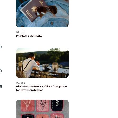
02. okt
Passfoto i Vällingby
a
n
02. sep
a
Hitta den Perfekta Bröllopsfotografen
för Ditt Drömbröllop