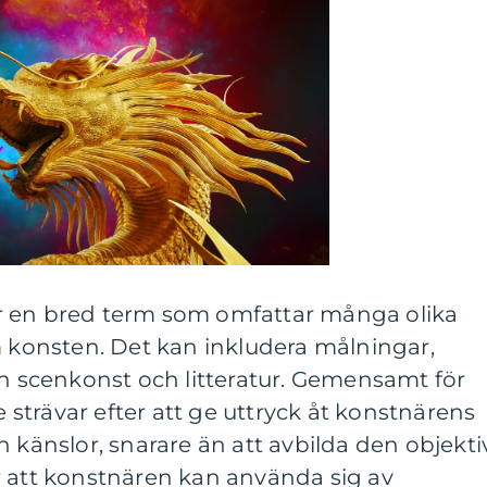
r en bred term som omfattar många olika
m konsten. Det kan inkludera målningar,
en scenkonst och litteratur. Gemensamt för
de strävar efter att ge uttryck åt konstnärens
h känslor, snarare än att avbilda den objekti
r att konstnären kan använda sig av