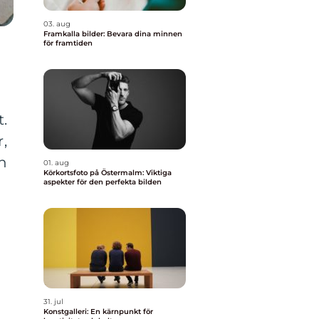
03. aug
Framkalla bilder: Bevara dina minnen
för framtiden
t.
,
en
01. aug
Körkortsfoto på Östermalm: Viktiga
aspekter för den perfekta bilden
31. jul
Konstgalleri: En kärnpunkt för