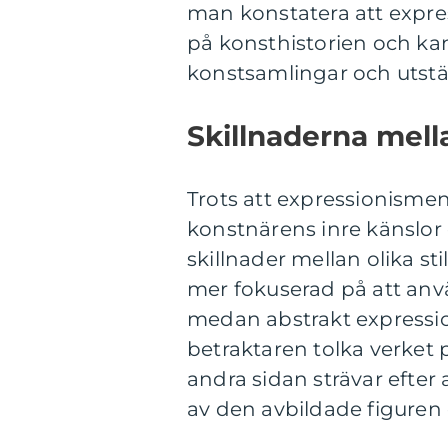
man konstatera att expr
på konsthistorien och ka
konstsamlingar och utstäl
Skillnaderna mella
Trots att expressionisme
konstnärens inre känslor
skillnader mellan olika st
mer fokuserad på att anvä
medan abstrakt expressio
betraktaren tolka verket p
andra sidan strävar efter
av den avbildade figuren e