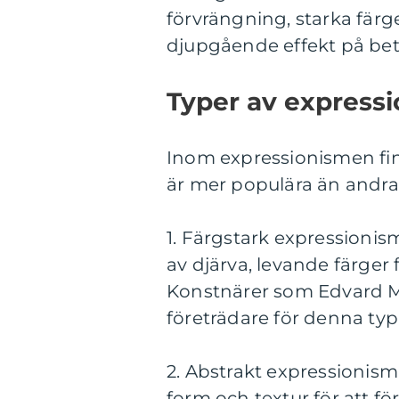
förvrängning, starka färg
djupgående effekt på bet
Typer av express
Inom expressionismen finns
är mer populära än andra
1. Färgstark expressioni
av djärva, levande färger 
Konstnärer som Edvard M
företrädare för denna typ
2. Abstrakt expressionism
form och textur för att f