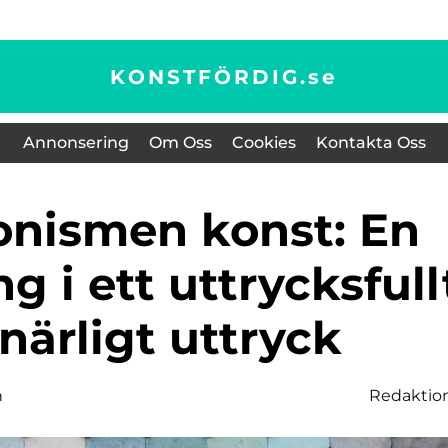
KONSTFÖRDIG.
se
Annonsering
Om Oss
Cookies
Kontakta Oss
 i ett uttrycksfull
närligt uttryck
n
Redaktio