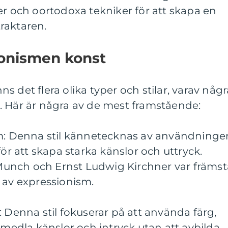
er och oortodoxa tekniker för att skapa en
raktaren.
ionismen konst
 det flera olika typer och stilar, varav någr
. Här är några av de mest framstående:
sm: Denna stil kännetecknas av användninge
för att skapa starka känslor och uttryck.
unch och Ernst Ludwig Kirchner var främst
 av expressionism.
: Denna stil fokuserar på att använda färg,
örmedla känslor och intryck utan att avbilda