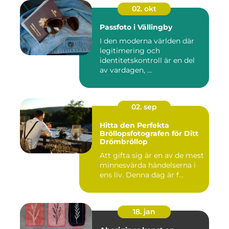
02. okt
Passfoto i Vällingby
I den moderna världen där
legitimering och
identitetskontroll är en del
av vardagen, ...
02. sep
Hitta den Perfekta
Bröllopsfotografen för Ditt
Drömbröllop
Att gifta sig är en av de mest
minnesvärda händelserna i
ens liv. Denna dag är f...
18. jan