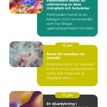
Postmodern konst: En
utforskning av dess
mångfald och betydelse
Postmodern konst är en
kategori inom konstvärlden
som har fångat
uppmärksamheten hos både
konstnärer...
17. jan
Konst för klassiker: En
översikt
Inledning Konst för klassiker
är en form av konstverk som
hyllar och inspireras av
klassiska verk o...
17. jan
En djupdykning i