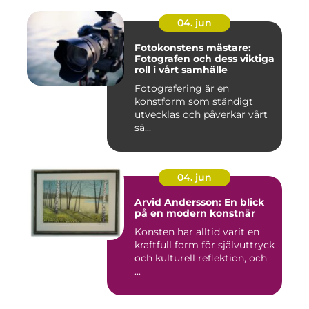
04. jun
Fotokonstens mästare:
Fotografen och dess viktiga
roll i vårt samhälle
Fotografering är en
konstform som ständigt
utvecklas och påverkar vårt
sä...
04. jun
Arvid Andersson: En blick
på en modern konstnär
Konsten har alltid varit en
kraftfull form för självuttryck
och kulturell reflektion, och
...