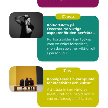
01. aug
Körkortsfoto på
Östermalm: Viktiga
aspekter för den perfekta
bilden
Körkortsbilden kan tyckas
vara en enkel formalitet,
men den spelar en viktig roll
i personlig i...
31. jul
Konstgalleri: En kärnpunkt
för kreativitet och kultur
Att träda in i en värld av
kreativitet och inspiration är
vad ett konstgalleri kan er...