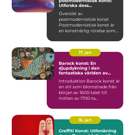
postmodernistisk konst:
Utforska dess
mångfasetterade natur
Översikt av
postmodernistisk konst
Postmodernistisk konst är
en konstnärlig rörelse som
uppstod und...
17. jan
Barock konst: En
djupdykning i den
fantastiska världen av
överflöd och dramatik
Introduktion Barock konst är
en stil som blomstrade från
början av 1600-talet till
mitten av 1700-ta...
16. jan
Graffiti Konst: Utforskning