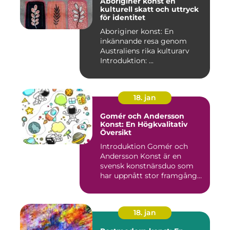
Aboriginer konst en
kulturell skatt och uttryck
för identitet
Aboriginer konst: En
inkännande resa genom
Australiens rika kulturarv
Introduktion: ...
18. jan
Gomér och Andersson
Konst: En Högkvalitativ
Översikt
Introduktion Gomér och
Andersson Konst är en
svensk konstnärsduo som
har uppnått stor framgång
och e...
18. jan