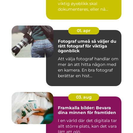
viktig øyeblikk skal
dokumenteres, eller nå...
01. apr
Fotograf umeå så väljer du
rätt fotograf för viktiga
ögonblick
Att välja fotograf handlar om
mer än att hitta någon med
en kamera. En bra fotograf
berättar en hist...
03. aug
Framkalla bilder: Bevara
dina minnen för framtiden
I en värld där det digitala tar
allt större plats, kan det vara
lätt att glö...