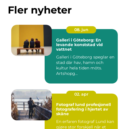
Fler nyheter
08. jun
Galleri i Göteborg: En
levande konststad vid
vattnet
Galleri i Göteborg speglar en
stad där hav, hamn och
kultur hela tiden möts.
Artshopg...
02. apr
Fotograf lund profesjonell
fotografering i hjertet av
skåne
En erfaren fotograf Lund kan
gjøre stor forskjell når et