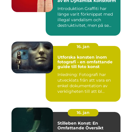
av en Dynamisk Konstform
Introduktion Graffiti har
länge varit förknippat med
illegal vandalism och
destruktivitet, men på se...
16. jan
Utforska konsten inom
fotografi - en omfattande
guide till foto konst
Inledning: Fotografi har
utvecklats från att vara en
enkel dokumentation av
verkligheten till att bl...
16. jan
Stilleben Konst: En
Omfattande Översikt