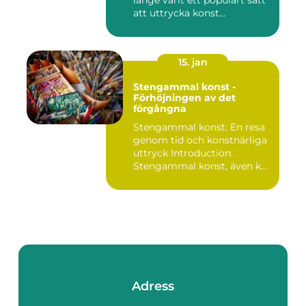
länge varit ett populärt sätt
att uttrycka konst...
15. jan
Stengammal konst -
Förhöjningen av det
förgångna
Stengammal konst: En resa
genom tid och konstnärliga
uttryck Introduction:
Stengammal konst, även k...
Adress