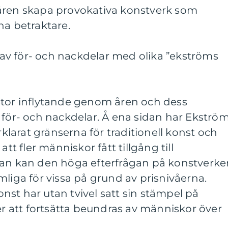
ären skapa provokativa konstverk som
na betraktare.
v för- och nackdelar med olika ”ekströms
stor inflytande genom åren och dess
 för- och nackdelar. Å ena sidan har Ekströ
örklarat gränserna för traditionell konst och
att fler människor fått tillgång till
dan kan den höga efterfrågan på konstverke
mliga för vissa på grund av prisnivåerna.
st har utan tvivel satt sin stämpel på
 att fortsätta beundras av människor över