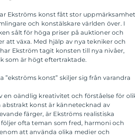
k har Ekströms konst fått stor uppmärksamhe
mlingare och konstälskare världen över. I
en sålt för höga priser på auktioner och
er att växa. Med hjälp av nya tekniker och
har Ekström tagit konsten till nya nivåer,
erk som är högt eftertraktade.
a ”ekströms konst” skiljer sig från varandra
en oändlig kreativitet och förståelse för oli
n abstrakt konst är kännetecknad av
vande färger, är Ekströms realistiska
 följer ofta teman som fred, harmoni och
 Genom att använda olika medier och