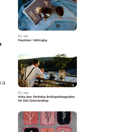
02. okt
Passfoto i Vällingby
”
ka
02. sep
Hitta den Perfekta Bröllopsfotografen
h
för Ditt Drömbröllop