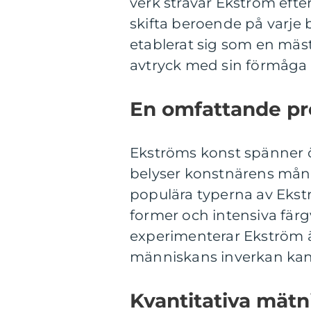
verk strävar Ekström efte
skifta beroende på varje
etablerat sig som en mäs
avtryck med sin förmåga 
En omfattande pr
Ekströms konst spänner öv
belyser konstnärens mång
populära typerna av Ekst
former och intensiva fär
experimenterar Ekström ä
människans inverkan kan 
Kvantitativa mät