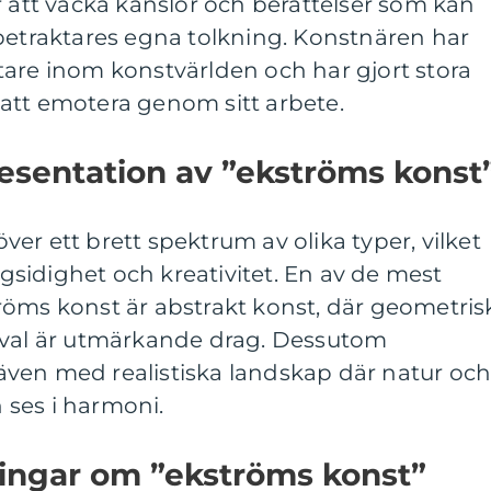
r att väcka känslor och berättelser som kan
 betraktares egna tolkning. Konstnären har
tare inom konstvärlden och har gjort stora
att emotera genom sitt arbete.
esentation av ”ekströms konst
er ett brett spektrum av olika typer, vilket
sidighet och kreativitet. En av de mest
röms konst är abstrakt konst, där geometris
gval är utmärkande drag. Dessutom
ven med realistiska landskap där natur oc
ses i harmoni.
ningar om ”ekströms konst”