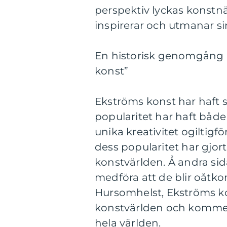
perspektiv lyckas konstn
inspirerar och utmanar si
En historisk genomgång a
konst”
Ekströms konst har haft 
popularitet har haft både
unika kreativitet ogiltigf
dess popularitet har gjort 
konstvärlden. Å andra si
medföra att de blir oåtko
Hursomhelst, Ekströms kon
konstvärlden och kommer
hela världen.