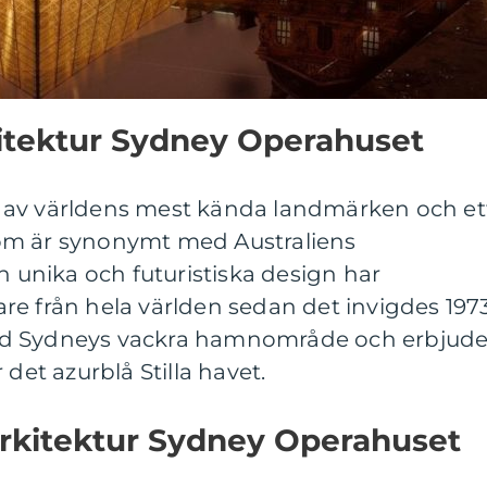
kitektur Sydney Operahuset
 av världens mest kända landmärken och et
om är synonymt med Australiens
n unika och futuristiska design har
e från hela världen sedan det invigdes 1973
id Sydneys vackra hamnområde och erbjude
 det azurblå Stilla havet.
Arkitektur Sydney Operahuset