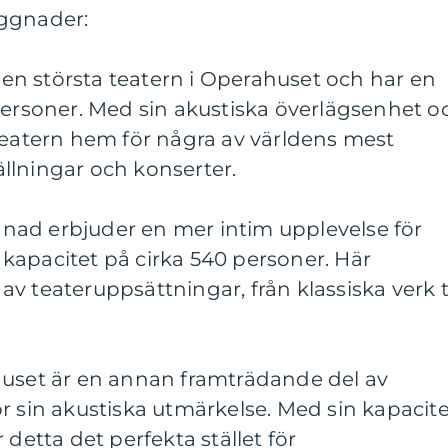
yggnader:
 den största teatern i Operahuset och har en
personer. Med sin akustiska överlägsenhet o
teatern hem för några av världens mest
llningar och konserter.
ad erbjuder en mer intim upplevelse för
kapacitet på cirka 540 personer. Här
v teateruppsättningar, från klassiska verk ti
huset är en annan framträdande del av
r sin akustiska utmärkelse. Med sin kapacite
 detta det perfekta stället för