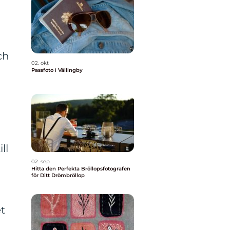
ch
02. okt
Passfoto i Vällingby
ll
02. sep
Hitta den Perfekta Bröllopsfotografen
för Ditt Drömbröllop
t