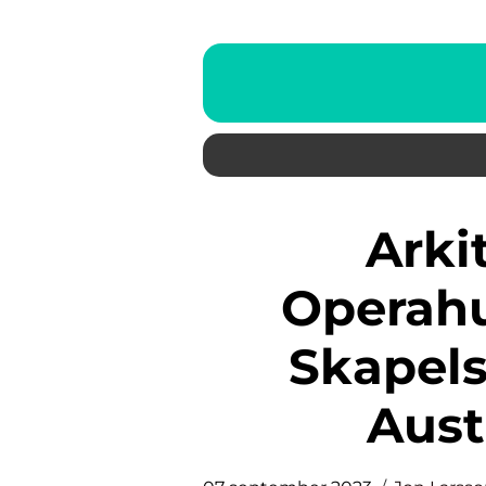
Arkitektur Sydney
Operahu
Skapels
Aust