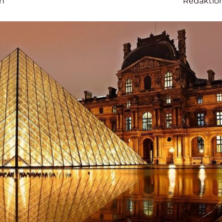
on
Redaktio