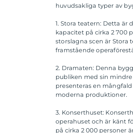
huvudsakliga typer av b
1. Stora teatern: Detta är
kapacitet på cirka 2 700 
storslagna scen är Stora 
framstående operaförestä
2. Dramaten: Denna byggn
publiken med sin mindre 
presenteras en mångfald a
moderna produktioner.
3. Konserthuset: Konsert
operahuset och är känt fö
på cirka 2 000 personer är