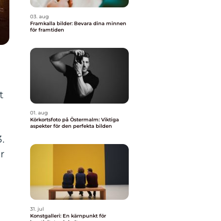
03. aug
Framkalla bilder: Bevara dina minnen
för framtiden
t
01. aug
Körkortsfoto på Östermalm: Viktiga
aspekter för den perfekta bilden
.
r
31. jul
Konstgalleri: En kärnpunkt för