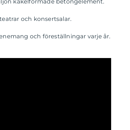
 miljon kakelformade betongelement.
teatrar och konsertsalar.
venemang och föreställningar varje år.