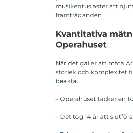
musikentusiaster att nju
framträdanden.
Kvantitativa mät
Operahuset
När det gäller att mäta 
storlek och komplexitet fi
beakta:
– Operahuset täcker en tot
– Det tog 14 år att slutfö