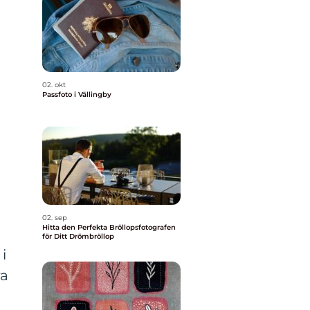
02. okt
Passfoto i Vällingby
02. sep
Hitta den Perfekta Bröllopsfotografen
för Ditt Drömbröllop
i
ra