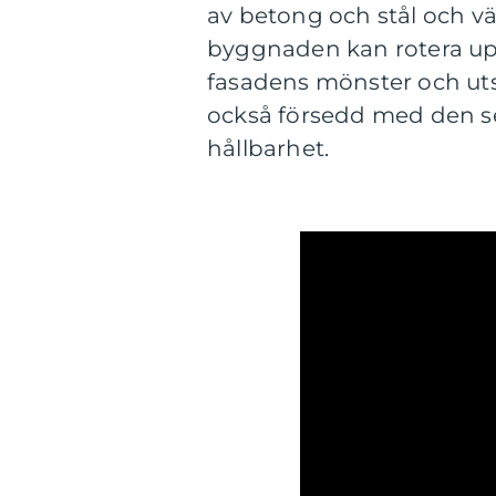
av betong och stål och v
byggnaden kan rotera upp 
fasadens mönster och uts
också försedd med den se
hållbarhet.