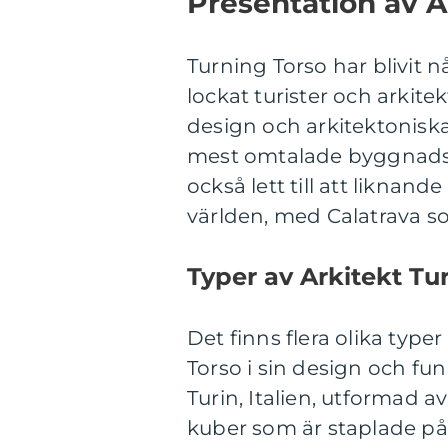
Presentation av A
Turning Torso har blivit 
lockat turister och arkite
design och arkitektoniska 
mest omtalade byggnadsv
också lett till att liknan
världen, med Calatrava so
Typer av Arkitekt Tu
Det finns flera olika type
Torso i sin design och fu
Turin, Italien, utformad 
kuber som är staplade på 