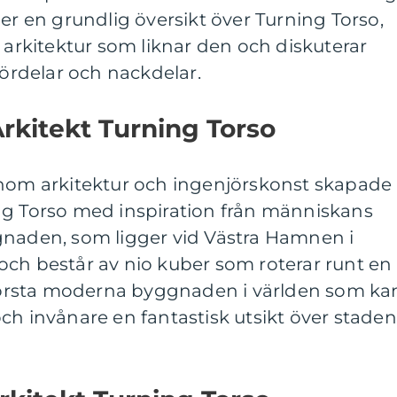
ger en grundlig översikt över Turning Torso,
v arkitektur som liknar den och diskuterar
fördelar och nackdelar.
Arkitekt Turning Torso
inom arkitektur och ingenjörskonst skapade
ng Torso med inspiration från människans
gnaden, som ligger vid Västra Hamnen i
och består av nio kuber som roterar runt en
n första moderna byggnaden i världen som ka
ch invånare en fantastisk utsikt över staden