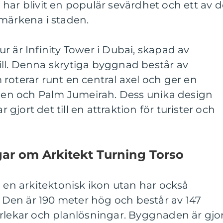
har blivit en populär sevärdhet och ett av d
dmärkena i staden.
r är Infinity Tower i Dubai, skapad av
ll. Denna skrytiga byggnad består av
roterar runt en central axel och ger en
aden och Palm Jumeirah. Dess unika design
jort det till en attraktion för turister och
gar om Arkitekt Turning Torso
a en arkitektonisk ikon utan har också
Den är 190 meter hög och består av 147
orlekar och planlösningar. Byggnaden är gjo