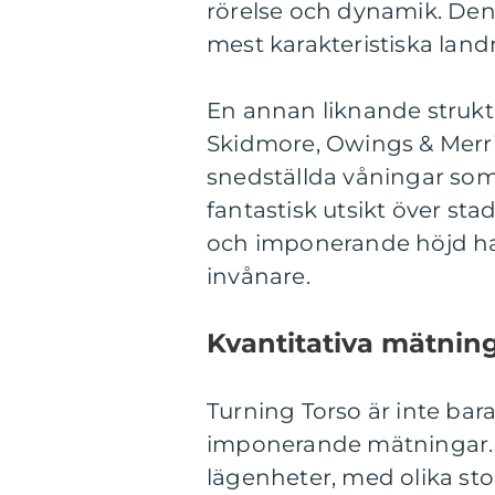
rörelse och dynamik. Den 
mest karakteristiska lan
En annan liknande struktu
Skidmore, Owings & Merri
snedställda våningar som 
fantastisk utsikt över st
och imponerande höjd har g
invånare.
Kvantitativa mätnin
Turning Torso är inte bar
imponerande mätningar. 
lägenheter, med olika st