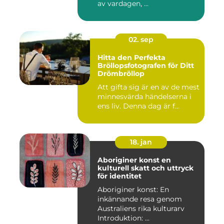
av vardagen, ...
02. sep
Hitta den Perfekta
Bröllopsfotografen för Ditt
Drömbröllop
Att gifta sig är en av de mest
minnesvärda händelserna i
ens liv. Denna dag är f...
18. jan
Aboriginer konst en
kulturell skatt och uttryck
för identitet
Aboriginer konst: En
inkännande resa genom
Australiens rika kulturarv
Introduktion: ...