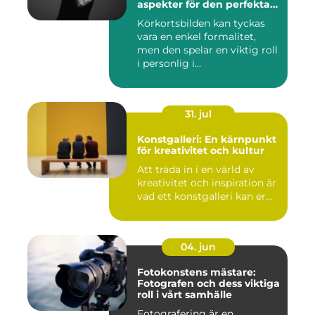
aspekter för den perfekta
bilden
Körkortsbilden kan tyckas
vara en enkel formalitet,
men den spelar en viktig roll
i personlig i...
31. jul
Konstgalleri: En kärnpunkt
för kreativitet och kultur
Att träda in i en värld av
kreativitet och inspiration är
vad ett konstgalleri kan er...
04. jun
Fotokonstens mästare:
Fotografen och dess viktiga
roll i vårt samhälle
Fotografering är en