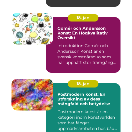
18. jan
Gomér och Andersson
Konst: En Högkvalitativ
Översikt
Introduktion Gomér och
Andersson Konst är en
svensk konstnärsduo som
har uppnått stor framgång
och e...
18. jan
Postmodern konst: En
utforskning av dess
mångfald och betydelse
Postmodern konst är en
kategori inom konstvärlden
som har fångat
uppmärksamheten hos både