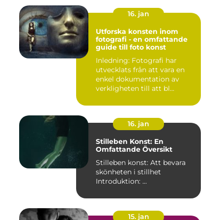
16. jan
Utforska konsten inom
fotografi - en omfattande
guide till foto konst
Inledning: Fotografi har
utvecklats från att vara en
enkel dokumentation av
verkligheten till att bl...
16. jan
Stilleben Konst: En
Omfattande Översikt
Stilleben konst: Att bevara
skönheten i stillhet
Introduktion: ...
15. jan