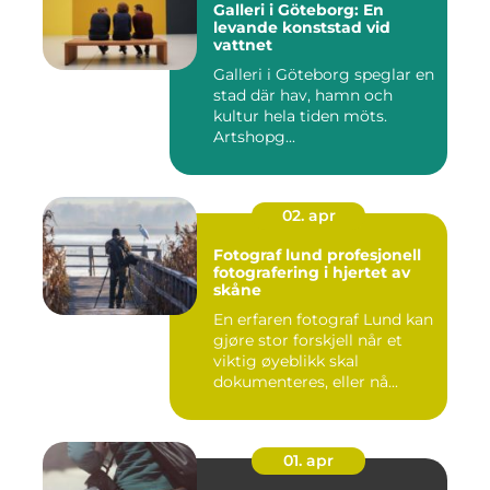
Galleri i Göteborg: En
levande konststad vid
vattnet
Galleri i Göteborg speglar en
stad där hav, hamn och
kultur hela tiden möts.
Artshopg...
02. apr
Fotograf lund profesjonell
fotografering i hjertet av
skåne
En erfaren fotograf Lund kan
gjøre stor forskjell når et
viktig øyeblikk skal
dokumenteres, eller nå...
01. apr