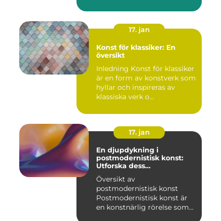
konstnärer...
17. jan
Konst för klassiker: En
översikt
Inledning Konst för klassiker
är en form av konstverk som
hyllar och inspireras av
klassiska verk o...
17. jan
En djupdykning i
postmodernistisk konst:
Utforska dess
mångfasetterade natur
Översikt av
postmodernistisk konst
Postmodernistisk konst är
en konstnärlig rörelse som
uppstod und...