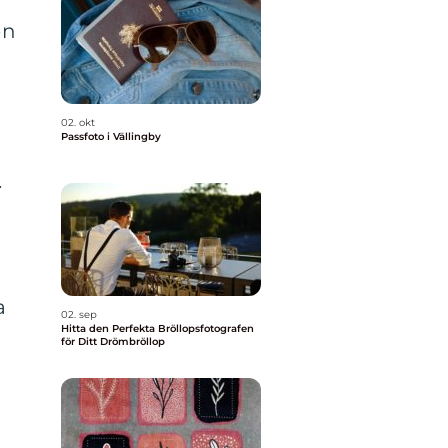
en
02. okt
Passfoto i Vällingby
.
a
02. sep
Hitta den Perfekta Bröllopsfotografen
för Ditt Drömbröllop