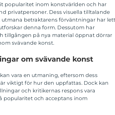
t popularitet inom konstvärlden och har
and privatpersoner. Dess visuella tilltalande
t utmana betraktarens förväntningar har let
rer utforskar denna form. Dessutom har
h tillgången på nya material öppnat dörrar
 inom svävande konst.
ningar om svävande konst
kan vara en utmaning, eftersom dess
 är viktigt för hur den uppfattas. Dock kan
ällningar och kritikernas respons vara
på popularitet och acceptans inom