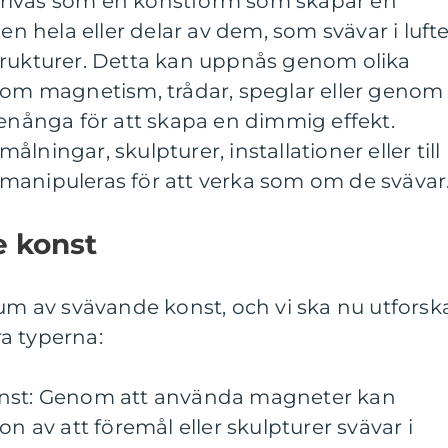
rivas som en konstform som skapar en
gen hela eller delar av dem, som svävar i luft
trukturer. Detta kan uppnås genom olika
åsom magnetism, trådar, speglar eller genom
tenånga för att skapa en dimmig effekt.
lningar, skulpturer, installationer eller till
manipuleras för att verka som om de svävar
e konst
rum av svävande konst, och vi ska nu utforsk
a typerna:
onst: Genom att använda magneter kan
on av att föremål eller skulpturer svävar i