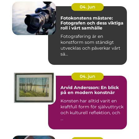
04. jun
Fotokonstens mästare:
Fotografen och dess viktiga
roll i vårt samhälle
Fotografering är en
konstform som ständigt
utvecklas och påverkar vårt
sä...
04. jun
Arvid Andersson: En blick
på en modern konstnär
Konsten har alltid varit en
kraftfull form för självuttryck
och kulturell reflektion, och
...