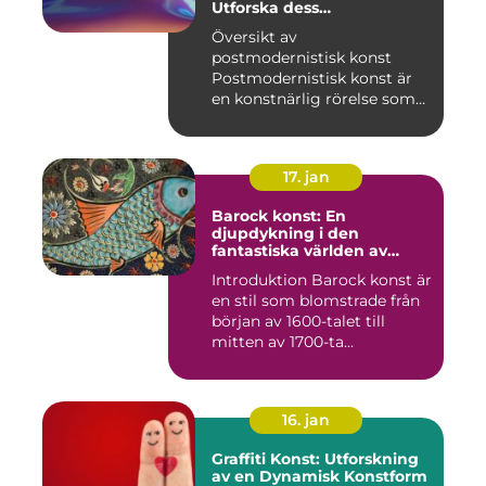
Utforska dess
mångfasetterade natur
Översikt av
postmodernistisk konst
Postmodernistisk konst är
en konstnärlig rörelse som
uppstod und...
17. jan
Barock konst: En
djupdykning i den
fantastiska världen av
överflöd och dramatik
Introduktion Barock konst är
en stil som blomstrade från
början av 1600-talet till
mitten av 1700-ta...
16. jan
Graffiti Konst: Utforskning
av en Dynamisk Konstform