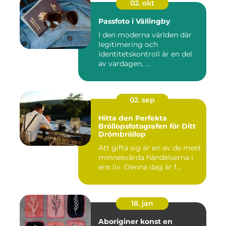
02. okt
Passfoto i Vällingby
I den moderna världen där
legitimering och
identitetskontroll är en del
av vardagen, ...
02. sep
Hitta den Perfekta
Bröllopsfotografen för Ditt
Drömbröllop
Att gifta sig är en av de mest
minnesvärda händelserna i
ens liv. Denna dag är f...
18. jan
Aboriginer konst en