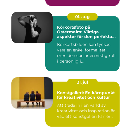
01. aug
Körkortsfoto på
Östermalm: Viktiga
aspekter för den perfekta
bilden
Körkortsbilden kan tyckas
vara en enkel formalitet,
men den spelar en viktig roll
i personlig i...
31. jul
Konstgalleri: En kärnpunkt
för kreativitet och kultur
Att träda in i en värld av
kreativitet och inspiration är
vad ett konstgalleri kan er...