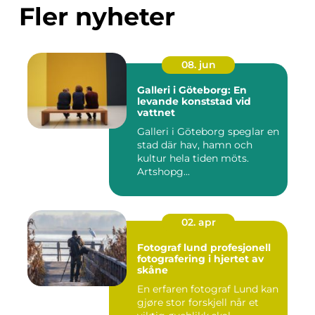
Fler nyheter
08. jun
Galleri i Göteborg: En
levande konststad vid
vattnet
Galleri i Göteborg speglar en
stad där hav, hamn och
kultur hela tiden möts.
Artshopg...
02. apr
Fotograf lund profesjonell
fotografering i hjertet av
skåne
En erfaren fotograf Lund kan
gjøre stor forskjell når et