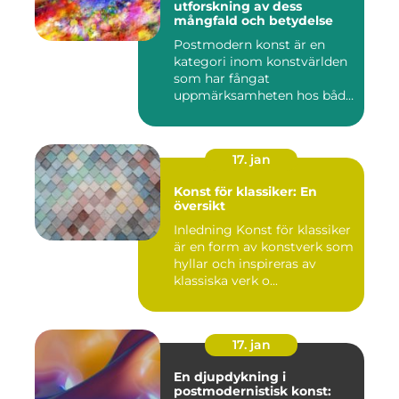
utforskning av dess
mångfald och betydelse
Postmodern konst är en
kategori inom konstvärlden
som har fångat
uppmärksamheten hos både
konstnärer...
17. jan
Konst för klassiker: En
översikt
Inledning Konst för klassiker
är en form av konstverk som
hyllar och inspireras av
klassiska verk o...
17. jan
En djupdykning i
postmodernistisk konst: