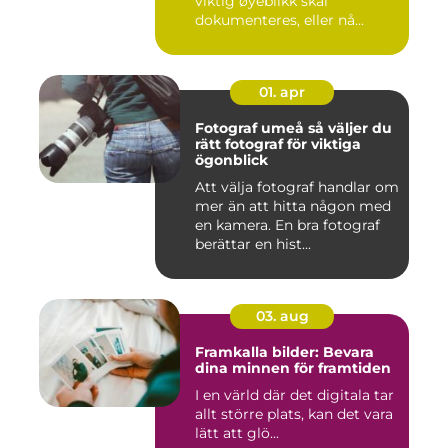
viktig øyeblikk skal
dokumenteres, eller nå...
01. apr
Fotograf umeå så väljer du
rätt fotograf för viktiga
ögonblick
Att välja fotograf handlar om
mer än att hitta någon med
en kamera. En bra fotograf
berättar en hist...
03. aug
Framkalla bilder: Bevara
dina minnen för framtiden
I en värld där det digitala tar
allt större plats, kan det vara
lätt att glö...