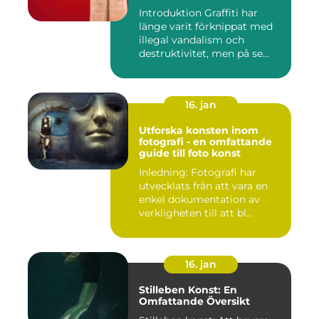
Introduktion Graffiti har
länge varit förknippat med
illegal vandalism och
destruktivitet, men på se...
16. jan
Utforska konsten inom
fotografi - en omfattande
guide till foto konst
Inledning: Fotografi har
utvecklats från att vara en
enkel dokumentation av
verkligheten till att bl...
16. jan
Stilleben Konst: En
Omfattande Översikt