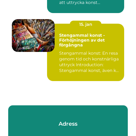
att uttrycka konst...
15. jan
Stengammal konst -
Förhöjningen av det
förgångna
Stengammal konst: En resa
genom tid och konstnärliga
uttryck Introduction:
Stengammal konst, även k...
Adress