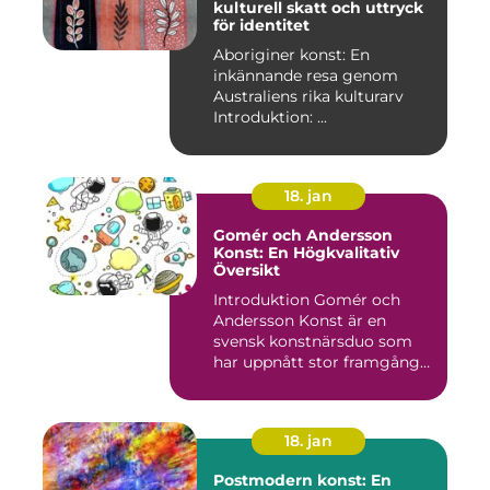
kulturell skatt och uttryck
för identitet
Aboriginer konst: En
inkännande resa genom
Australiens rika kulturarv
Introduktion: ...
18. jan
Gomér och Andersson
Konst: En Högkvalitativ
Översikt
Introduktion Gomér och
Andersson Konst är en
svensk konstnärsduo som
har uppnått stor framgång
och e...
18. jan
Postmodern konst: En